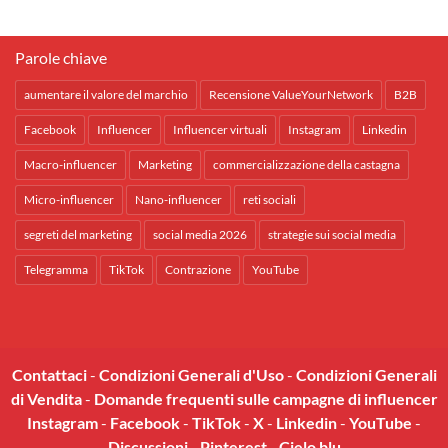
Parole chiave
aumentare il valore del marchio
Recensione ValueYourNetwork
B2B
Facebook
Influencer
Influencer virtuali
Instagram
Linkedin
Macro-influencer
Marketing
commercializzazione della castagna
Micro-influencer
Nano-influencer
reti sociali
segreti del marketing
social media 2026
strategie sui social media
Telegramma
TikTok
Contrazione
YouTube
Contattaci
-
Condizioni Generali d'Uso
-
Condizioni Generali
di Vendita
-
Domande frequenti sulle campagne di influencer
Instagram
-
Facebook
-
TikTok
-
X
-
Linkedin
-
YouTube
-
Discussioni
-
Pinterest
-
Cielo blu