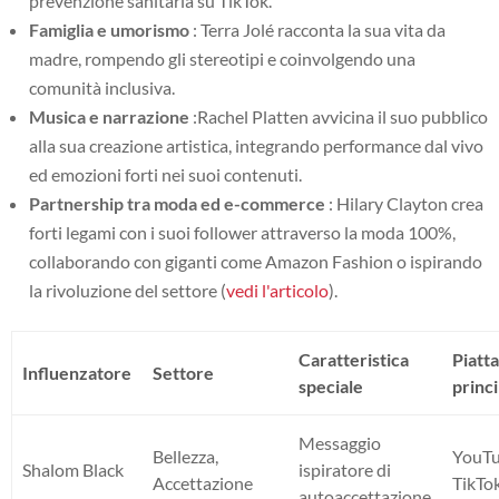
prevenzione sanitaria su TikTok.
Famiglia e umorismo
: Terra Jolé racconta la sua vita da
madre, rompendo gli stereotipi e coinvolgendo una
comunità inclusiva.
Musica e narrazione
:Rachel Platten avvicina il suo pubblico
alla sua creazione artistica, integrando performance dal vivo
ed emozioni forti nei suoi contenuti.
Partnership tra moda ed e-commerce
: Hilary Clayton crea
forti legami con i suoi follower attraverso la moda 100%,
collaborando con giganti come Amazon Fashion o ispirando
la rivoluzione del settore (
vedi l'articolo
).
Caratteristica
Piatt
Influenzatore
Settore
speciale
princi
Messaggio
Bellezza,
YouTu
Shalom Black
ispiratore di
Accettazione
TikTo
autoaccettazione