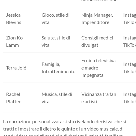
Jessica
Gioco, stile di
Ninja Manager,
Insta
Blevins
vita
Imprenditore
TikTo
Zion Ko
Salute, stile di
Consigli medici
Insta
Lamm
vita
divulgati
TikTo
Eroina televisiva
Famiglia,
Insta
Terra Jolé
e madre
Intrattenimento
TikTo
impegnata
Rachel
Musica, stile di
Vicinanza tra fan
Insta
Platten
vita
e artisti
TikTo
La narrazione personalizzata si sta rivelando decisiva: che si
tratti di mostrare il dietro le quinte di un video musicale, di
condividere consigli medici o di rivelare l'intimità familiare,