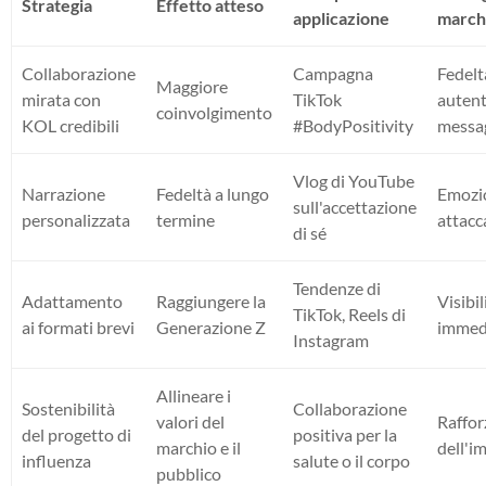
Strategia
Effetto atteso
applicazione
march
Collaborazione
Campagna
Fedelt
Maggiore
mirata con
TikTok
autent
coinvolgimento
KOL credibili
#BodyPositivity
messa
Vlog di YouTube
Narrazione
Fedeltà a lungo
Emozi
sull'accettazione
personalizzata
termine
attac
di sé
Tendenze di
Adattamento
Raggiungere la
Visibil
TikTok, Reels di
ai formati brevi
Generazione Z
immed
Instagram
Allineare i
Sostenibilità
Collaborazione
valori del
Raffo
del progetto di
positiva per la
marchio e il
dell'i
influenza
salute o il corpo
pubblico