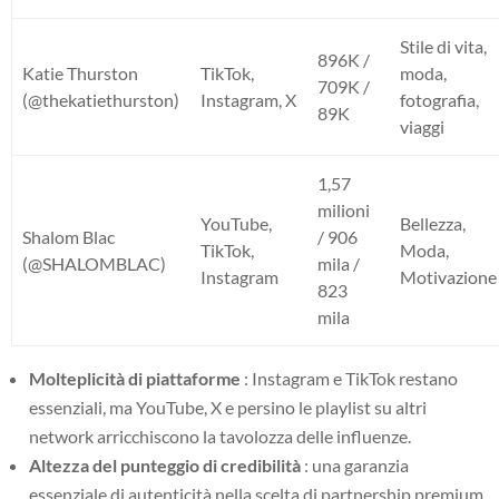
Stile di vita,
896K /
Katie Thurston
TikTok,
moda,
709K /
(@thekatiethurston)
Instagram, X
fotografia,
89K
viaggi
1,57
milioni
YouTube,
Bellezza,
Shalom Blac
/ 906
TikTok,
Moda,
(@SHALOMBLAC)
mila /
Instagram
Motivazione
823
mila
Molteplicità di piattaforme
: Instagram e TikTok restano
essenziali, ma YouTube, X e persino le playlist su altri
network arricchiscono la tavolozza delle influenze.
Altezza del punteggio di credibilità
: una garanzia
essenziale di autenticità nella scelta di partnership premium.