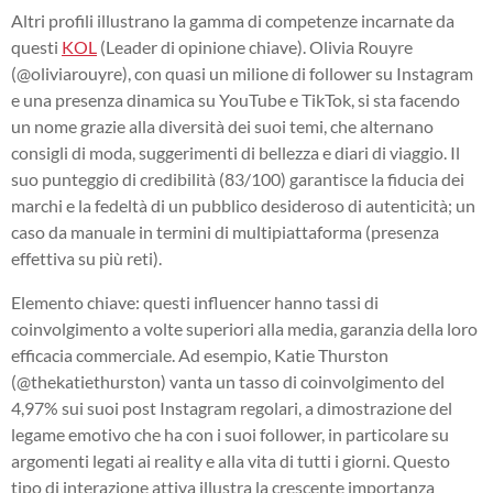
Altri profili illustrano la gamma di competenze incarnate da
questi
KOL
(Leader di opinione chiave). Olivia Rouyre
(@oliviarouyre), con quasi un milione di follower su Instagram
e una presenza dinamica su YouTube e TikTok, si sta facendo
un nome grazie alla diversità dei suoi temi, che alternano
consigli di moda, suggerimenti di bellezza e diari di viaggio. Il
suo punteggio di credibilità (83/100) garantisce la fiducia dei
marchi e la fedeltà di un pubblico desideroso di autenticità; un
caso da manuale in termini di multipiattaforma (presenza
effettiva su più reti).
Elemento chiave: questi influencer hanno tassi di
coinvolgimento a volte superiori alla media, garanzia della loro
efficacia commerciale. Ad esempio, Katie Thurston
(@thekatiethurston) vanta un tasso di coinvolgimento del
4,97% sui suoi post Instagram regolari, a dimostrazione del
legame emotivo che ha con i suoi follower, in particolare su
argomenti legati ai reality e alla vita di tutti i giorni. Questo
tipo di interazione attiva illustra la crescente importanza