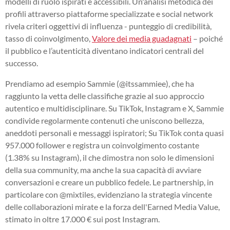
modelli di ruolo ispirati e accessibili. Un'analisi metodica dei
profili attraverso piattaforme specializzate e social network
rivela criteri oggettivi di influenza - punteggio di credibilità,
tasso di coinvolgimento,
Valore dei media guadagnati
– poiché
il pubblico e l’autenticità diventano indicatori centrali del
successo.
Prendiamo ad esempio Sammie (@itssammiee), che ha
raggiunto la vetta delle classifiche grazie al suo approccio
autentico e multidisciplinare. Su TikTok, Instagram e X, Sammie
condivide regolarmente contenuti che uniscono bellezza,
aneddoti personali e messaggi ispiratori; Su TikTok conta quasi
957.000 follower e registra un coinvolgimento costante
(1.38% su Instagram), il che dimostra non solo le dimensioni
della sua community, ma anche la sua capacità di avviare
conversazioni e creare un pubblico fedele. Le partnership, in
particolare con @mixtiles, evidenziano la strategia vincente
delle collaborazioni mirate e la forza dell'Earned Media Value,
stimato in oltre 17.000 € sui post Instagram.