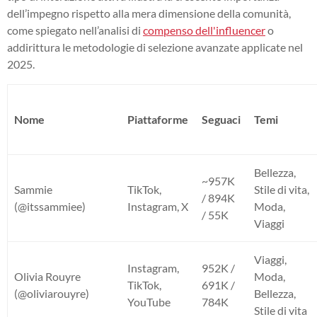
dell’impegno rispetto alla mera dimensione della comunità,
come spiegato nell’analisi di
compenso dell'influencer
o
addirittura le metodologie di selezione avanzate applicate nel
2025.
Nome
Piattaforme
Seguaci
Temi
Bellezza,
~957K
Sammie
TikTok,
Stile di vita,
/ 894K
(@itssammiee)
Instagram, X
Moda,
/ 55K
Viaggi
Viaggi,
Instagram,
952K /
Olivia Rouyre
Moda,
TikTok,
691K /
(@oliviarouyre)
Bellezza,
YouTube
784K
Stile di vita