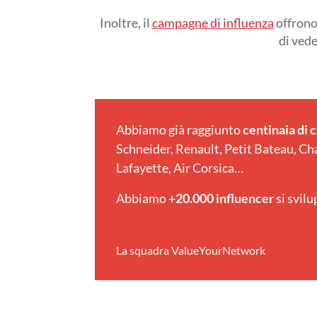
Inoltre, il
campagne di influenza
offrono
di vede
Abbiamo già raggiunto
centinaia di
Schneider, Renault, Petit Bateau, Cha
Lafayette, Air Corsica…
Abbiamo
+20.000 influencer
si svilu
La squadra ValueYourNetwork