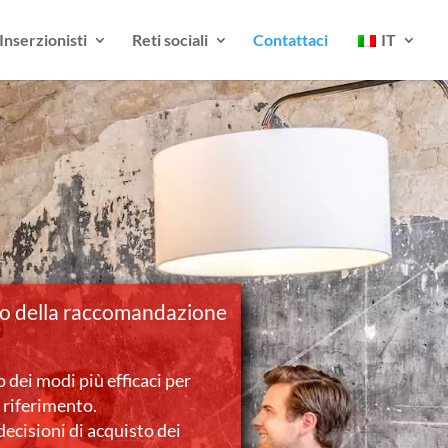
Inserzionisti
Reti sociali
Contattaci
IT
tto della raccomandazione
 dei modi più efficaci per
 riferimento.
ecisioni di acquisto dei