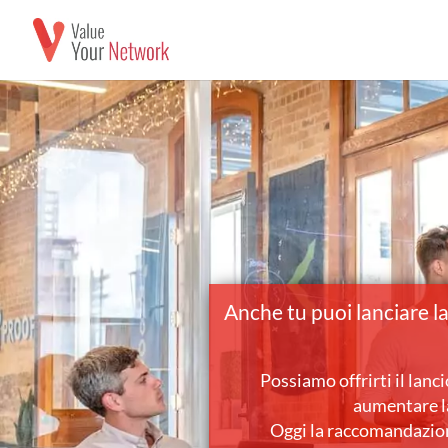
Anche tu puoi lanciare 
Possiamo offrirti il lanc
aumentare la
Oggi la raccomandazione