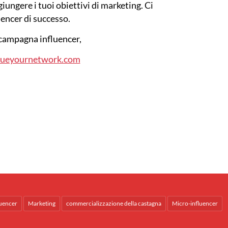
iungere i tuoi obiettivi di marketing. Ci
uencer di successo.
a campagna influencer,
lueyournetwork.com
uencer
Marketing
commercializzazione della castagna
Micro-influencer