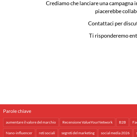
Crediamo che lanciare una campagna influ
piacerebbe collabo
Contattaci per discut
Ti risponderemo entr
Parole chiave
aumentare il valore del marchio
Recensione ValueYourNetwork
B2B
Fa
Nano-influencer
reti sociali
segreti del marketing
social media 2026