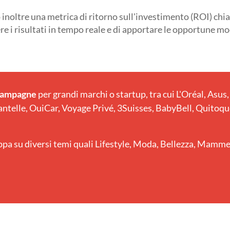
 inoltre una metrica di ritorno sull'investimento (ROI) chi
re i risultati in tempo reale e di apportare le opportune mo
 campagne
per grandi marchi o startup, tra cui L'Oréal, Asu
ntelle, OuiCar, Voyage Privé, 3Suisses, BabyBell, Quitoque
ppa su diversi temi quali Lifestyle, Moda, Bellezza, Mamme d