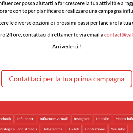
encer possa aiutarti a far crescere la tua attività e a ragg
rare con te per pianificare e realizzare una campagna infl
ere le diverse opzioni e i prossimi passi per lanciare la tu
o 24 ore, contattaci direttamente via email a
contact@va
Arrivederci !
Contattaci per la tua prima campagna
cebook
Influencer
Influencer virtuali
Instagram
Linkedin
Macro-infl
strategie sui social media
Telegramma
TikTok
Contrazione
YouTube