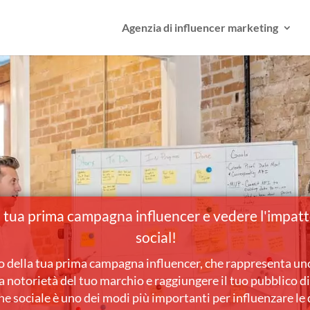
Agenzia di influencer marketing
la tua prima campagna influencer e vedere l'impa
social!
io della tua prima campagna influencer, che rappresenta uno
 notorietà del tuo marchio e raggiungere il tuo pubblico di
 sociale è uno dei modi più importanti per influenzare le d