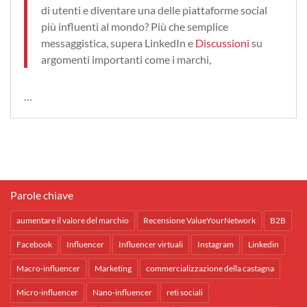
di utenti e diventare una delle piattaforme social
più influenti al mondo? Più che semplice
messaggistica, supera LinkedIn e
Discussioni
su
argomenti importanti come i marchi,
…
Parole chiave
aumentare il valore del marchio
Recensione ValueYourNetwork
B2B
Facebook
Influencer
Influencer virtuali
Instagram
Linkedin
Macro-influencer
Marketing
commercializzazione della castagna
Micro-influencer
Nano-influencer
reti sociali