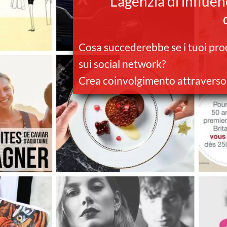
L'agenzia di influ
Cosa succederebbe se i tuoi prod
sui social network?
Crea coinvolgimento attraverso 