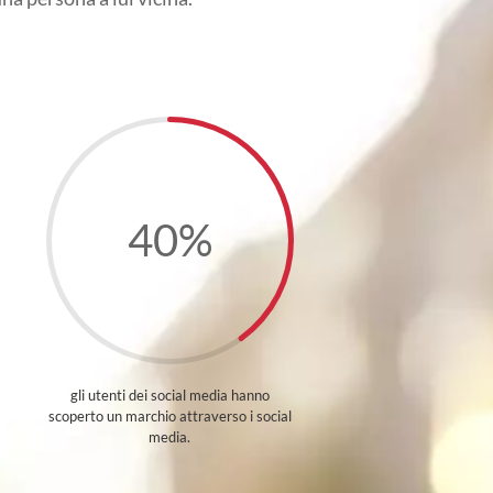
40
%
gli utenti dei social media hanno
scoperto un marchio attraverso i social
media.