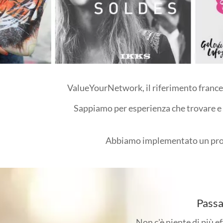
ValueYourNetwork, il riferimento france
Sappiamo per esperienza che trovare e
Abbiamo implementato un pro
Passa
Non c'è niente di più ef