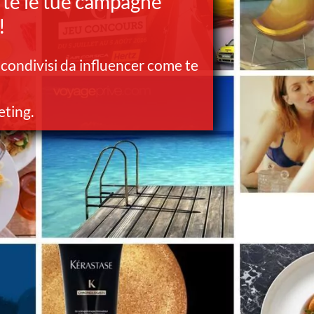
 te le tue campagne
!
 condivisi da influencer come te
eting.