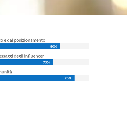
to e dal posizionamento
80%
80%
essaggi degli influencer
75%
75%
omunità
90%
90%