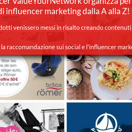
encer ValueYourNetwork organizza per
di influencer marketing dalla A alla Z! 
otti venissero messi in risalto creando contenuti
la raccomandazione sui social e l'influencer mark