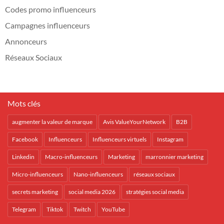
Codes promo influenceurs
Campagnes influenceurs
Annonceurs
Réseaux Sociaux
Mots clés
augmenter la valeur de marque
Avis ValueYourNetwork
B2B
Facebook
Influenceurs
Influenceurs virtuels
Instagram
Linkedin
Macro-influenceurs
Marketing
marronnier marketing
Micro-influenceurs
Nano-influenceurs
réseaux sociaux
secrets marketing
social media 2026
stratégies social media
Telegram
Tiktok
Twitch
YouTube