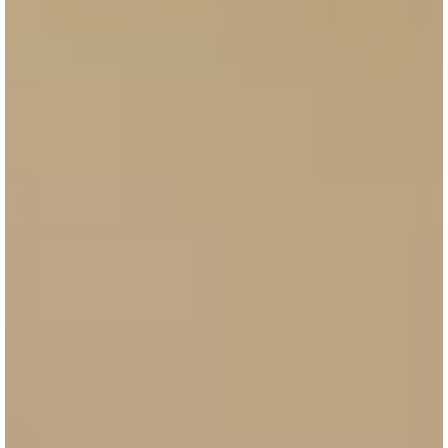
compte
Budget maîtrisé
Testez votre première campagne à un
prix adapté
A la performance
Ne payez que pour le trafic généré, la création
de contenus
Reporting détaillé