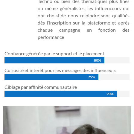
Techno ou bien des thématiques plus fines
ou même généralistes, les influenceurs qui
ont choisi de nous rejoindre sont qualifiés
dès l’inscription sur la plateforme et après
chaque campagne en fonction des
performance
Confiance générée par le support et le placement
80%
80%
Curiosité et interêt pour les messages des influenceurs
75%
75%
Ciblage par affinité communautaire
90%
90%