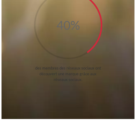
40
%
des membres des réseaux sociaux ont
découvert une marque grâce aux
réseaux sociaux.