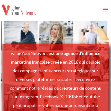
ValueYourNetwork
est une agence d’influence
marketing française créée en 2016
qui déploie
des campagnes influenceurs stratégiques sur
diverses plateformes sociales. Découvrez
comment notre réseau de
créateurs de contenu
sur Instagram, Facebook, X, TikTok et Youtube
peut propulser votre marque au-devant de la