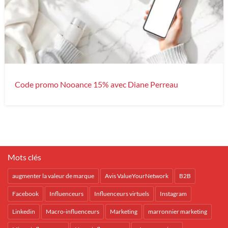
Code promo Nooance 15% avec Diane Perreau
Mots clés
augmenter la valeur de marque
Avis ValueYourNetwork
B2B
Facebook
Influenceurs
Influenceurs virtuels
Instagram
Linkedin
Macro-influenceurs
Marketing
marronnier marketing