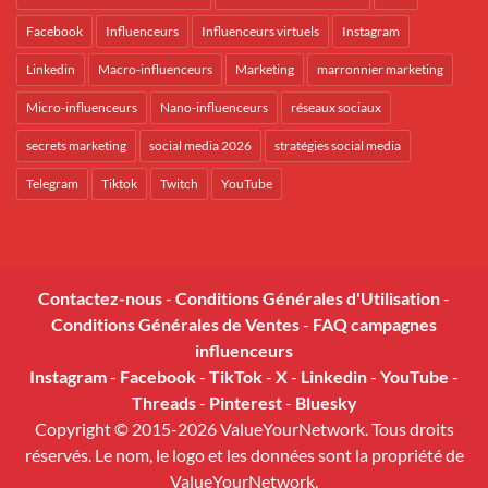
Facebook
Influenceurs
Influenceurs virtuels
Instagram
Linkedin
Macro-influenceurs
Marketing
marronnier marketing
Micro-influenceurs
Nano-influenceurs
réseaux sociaux
secrets marketing
social media 2026
stratégies social media
Telegram
Tiktok
Twitch
YouTube
Contactez-nous
-
Conditions Générales d'Utilisation
-
Conditions Générales de Ventes
-
FAQ campagnes
influenceurs
Instagram
-
Facebook
-
TikTok
-
X
-
Linkedin
-
YouTube
-
Threads
-
Pinterest
-
Bluesky
Copyright © 2015-2026 ValueYourNetwork. Tous droits
réservés. Le nom, le logo et les données sont la propriété de
ValueYourNetwork.