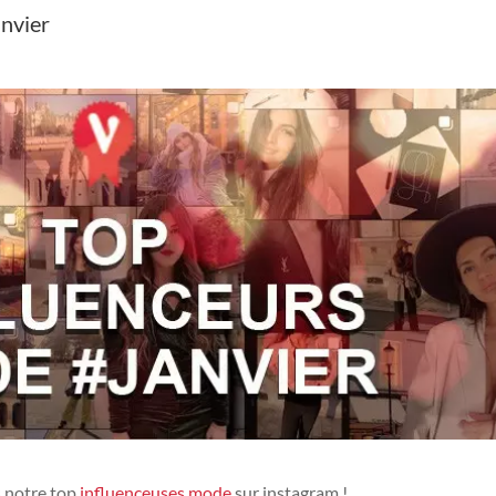
anvier
s notre top
influenceuses mode
sur instagram !