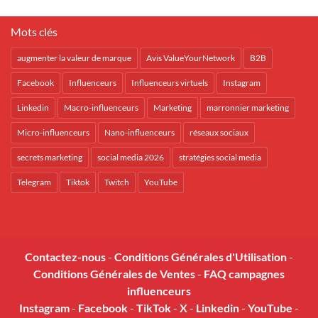
Mots clés
augmenter la valeur de marque
Avis ValueYourNetwork
B2B
Facebook
Influenceurs
Influenceurs virtuels
Instagram
Linkedin
Macro-influenceurs
Marketing
marronnier marketing
Micro-influenceurs
Nano-influenceurs
réseaux sociaux
secrets marketing
social media 2026
stratégies social media
Telegram
Tiktok
Twitch
YouTube
Contactez-nous
-
Conditions Générales d'Utilisation
-
Conditions Générales de Ventes
-
FAQ campagnes
influenceurs
Instagram
-
Facebook
-
TikTok
-
X
-
Linkedin
-
YouTube
-