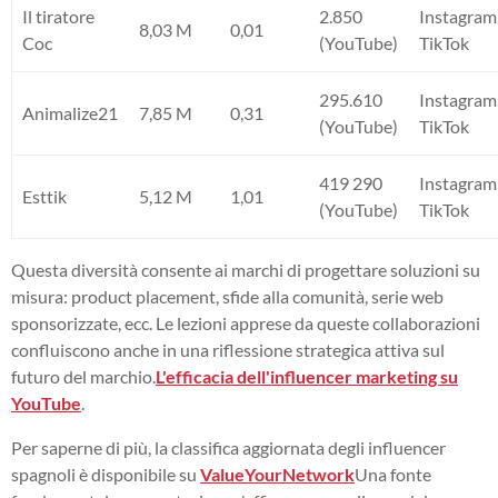
Il tiratore
2.850
Instagram
8,03 M
0,01
Coc
(YouTube)
TikTok
295.610
Instagram
Animalize21
7,85 M
0,31
(YouTube)
TikTok
419 290
Instagram
Esttik
5,12 M
1,01
(YouTube)
TikTok
Questa diversità consente ai marchi di progettare soluzioni su
misura: product placement, sfide alla comunità, serie web
sponsorizzate, ecc. Le lezioni apprese da queste collaborazioni
confluiscono anche in una riflessione strategica attiva sul
futuro del marchio.
L'efficacia dell'influencer marketing su
YouTube
.
Per saperne di più, la classifica aggiornata degli influencer
spagnoli è disponibile su
ValueYourNetwork
Una fonte