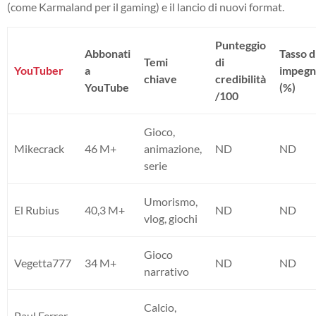
(come Karmaland per il gaming) e il lancio di nuovi format.
Punteggio
Abbonati
Tasso d
Temi
di
YouTuber
a
impeg
chiave
credibilità
YouTube
(%)
/100
Gioco,
Mikecrack
46 M+
animazione,
ND
ND
serie
Umorismo,
El Rubius
40,3 M+
ND
ND
vlog, giochi
Gioco
Vegetta777
34 M+
ND
ND
narrativo
Calcio,
Paul Ferrer