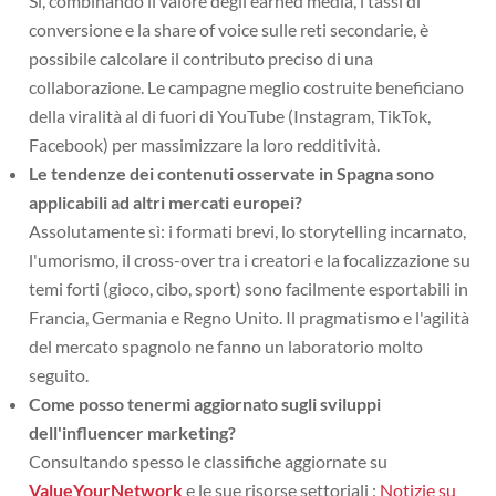
Sì, combinando il valore degli earned media, i tassi di
conversione e la share of voice sulle reti secondarie, è
possibile calcolare il contributo preciso di una
collaborazione. Le campagne meglio costruite beneficiano
della viralità al di fuori di YouTube (Instagram, TikTok,
Facebook) per massimizzare la loro redditività.
Le tendenze dei contenuti osservate in Spagna sono
applicabili ad altri mercati europei?
Assolutamente sì: i formati brevi, lo storytelling incarnato,
l'umorismo, il cross-over tra i creatori e la focalizzazione su
temi forti (gioco, cibo, sport) sono facilmente esportabili in
Francia, Germania e Regno Unito. Il pragmatismo e l'agilità
del mercato spagnolo ne fanno un laboratorio molto
seguito.
Come posso tenermi aggiornato sugli sviluppi
dell'influencer marketing?
Consultando spesso le classifiche aggiornate su
ValueYourNetwork
e le sue risorse settoriali :
Notizie su