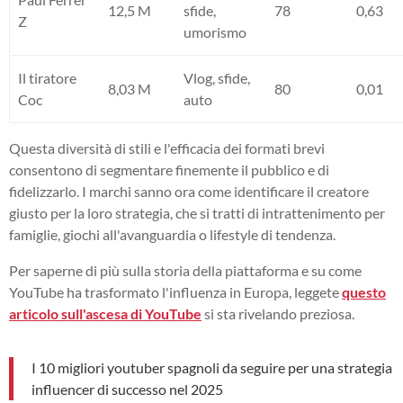
12,5 M
sfide,
78
0,63
Z
umorismo
Il tiratore
Vlog, sfide,
8,03 M
80
0,01
Coc
auto
Questa diversità di stili e l'efficacia dei formati brevi
consentono di segmentare finemente il pubblico e di
fidelizzarlo. I marchi sanno ora come identificare il creatore
giusto per la loro strategia, che si tratti di intrattenimento per
famiglie, giochi all'avanguardia o lifestyle di tendenza.
Per saperne di più sulla storia della piattaforma e su come
YouTube ha trasformato l'influenza in Europa, leggete
questo
articolo sull'ascesa di YouTube
si sta rivelando preziosa.
I 10 migliori youtuber spagnoli da seguire per una strategia
influencer di successo nel 2025