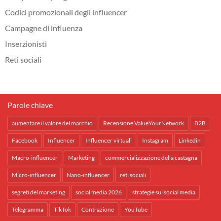
Codici promozionali degli influencer
Campagne di influenza
Inserzionisti
Reti sociali
Parole chiave
aumentare il valore del marchio
Recensione ValueYourNetwork
B2B
Facebook
Influencer
Influencer virtuali
Instagram
Linkedin
Macro-influencer
Marketing
commercializzazione della castagna
Micro-influencer
Nano-influencer
reti sociali
segreti del marketing
social media 2026
strategie sui social media
Telegramma
TikTok
Contrazione
YouTube