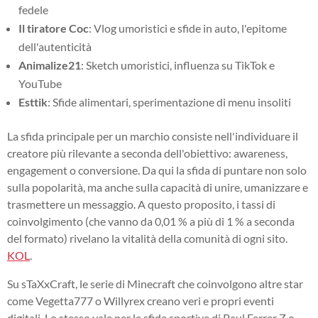
fedele
Il tiratore Coc
: Vlog umoristici e sfide in auto, l'epitome
dell'autenticità
Animalize21
: Sketch umoristici, influenza su TikTok e
YouTube
Esttik
: Sfide alimentari, sperimentazione di menu insoliti
La sfida principale per un marchio consiste nell'individuare il
creatore più rilevante a seconda dell'obiettivo: awareness,
engagement o conversione. Da qui la sfida di puntare non solo
sulla popolarità, ma anche sulla capacità di unire, umanizzare e
trasmettere un messaggio. A questo proposito, i tassi di
coinvolgimento (che vanno da 0,01 % a più di 1 % a seconda
del formato) rivelano la vitalità della comunità di ogni sito.
KOL
.
Su sTaXxCraft, le serie di Minecraft che coinvolgono altre star
come Vegetta777 o Willyrex creano veri e propri eventi
digitali. Lo stesso vale per le sfide sportive di Paul Ferrer Z o