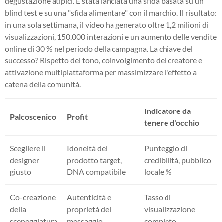
degustazione atipici. È stata lanciata una sfida basata su un
blind test e su una "sfida alimentare" con il marchio. Il risultato:
in una sola settimana, il video ha generato oltre 1,2 milioni di
visualizzazioni, 150.000 interazioni e un aumento delle vendite
online di 30 % nel periodo della campagna. La chiave del
successo? Rispetto del tono, coinvolgimento del creatore e
attivazione multipiattaforma per massimizzare l'effetto a
catena della comunità.
Indicatore da
Palcoscenico
Profit
tenere d'occhio
Scegliere il
Idoneità del
Punteggio di
designer
prodotto target,
credibilità, pubblico
giusto
DNA compatibile
locale %
Co-creazione
Autenticità e
Tasso di
della
proprietà del
visualizzazione
sceneggiatura
messaggio
completo