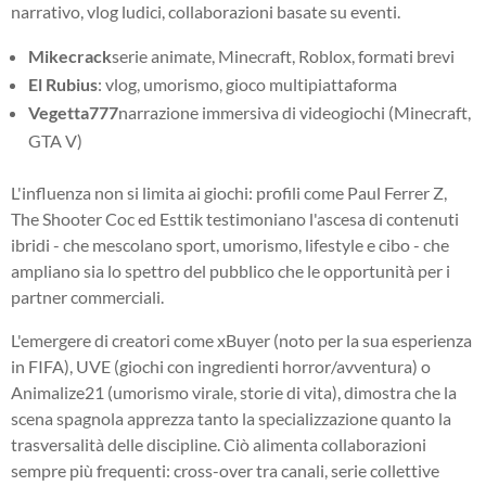
narrativo, vlog ludici, collaborazioni basate su eventi.
Mikecrack
serie animate, Minecraft, Roblox, formati brevi
El Rubius
: vlog, umorismo, gioco multipiattaforma
Vegetta777
narrazione immersiva di videogiochi (Minecraft,
GTA V)
L'influenza non si limita ai giochi: profili come Paul Ferrer Z,
The Shooter Coc ed Esttik testimoniano l'ascesa di contenuti
ibridi - che mescolano sport, umorismo, lifestyle e cibo - che
ampliano sia lo spettro del pubblico che le opportunità per i
partner commerciali.
L'emergere di creatori come xBuyer (noto per la sua esperienza
in FIFA), UVE (giochi con ingredienti horror/avventura) o
Animalize21 (umorismo virale, storie di vita), dimostra che la
scena spagnola apprezza tanto la specializzazione quanto la
trasversalità delle discipline. Ciò alimenta collaborazioni
sempre più frequenti: cross-over tra canali, serie collettive