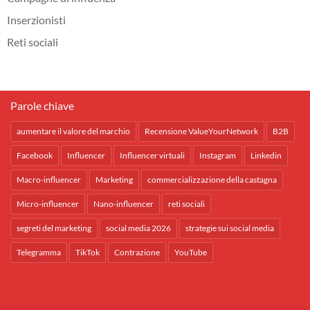
Inserzionisti
Reti sociali
Parole chiave
aumentare il valore del marchio
Recensione ValueYourNetwork
B2B
Facebook
Influencer
Influencer virtuali
Instagram
Linkedin
Macro-influencer
Marketing
commercializzazione della castagna
Micro-influencer
Nano-influencer
reti sociali
segreti del marketing
social media 2026
strategie sui social media
Telegramma
TikTok
Contrazione
YouTube