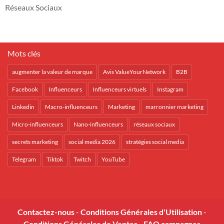
Réseaux Sociaux
Mots clés
augmenter la valeur de marque
Avis ValueYourNetwork
B2B
Facebook
Influenceurs
Influenceurs virtuels
Instagram
Linkedin
Macro-influenceurs
Marketing
marronnier marketing
Micro-influenceurs
Nano-influenceurs
réseaux sociaux
secrets marketing
social media 2026
stratégies social media
Telegram
Tiktok
Twitch
YouTube
Contactez-nous
-
Conditions Générales d'Utilisation
-
Conditions Générales de Ventes
-
FAQ campagnes