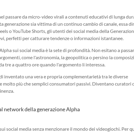
el passare da micro-video virali a contenuti educativi di lunga dur
a generazione sia vittima di un continuo cambio di canale, essa d
Reels o YouTube Shorts, gli utenti dei social media della Generazio
, perfetti per catturare tendenze o informazioni istantanee.
lpha sui social media è la sete di profondità. Non esitano a passa
i argomenti, come l'astronomia, la geopolitica o persino la composi
a tre a quattro ore quando l'argomento li interessa.
di inventato una vera e propria complementarietà tra le diverse
e molto più che semplici consumatori passivi. Diventano curatori 
tinenza.
ial network della generazione Alpha
 sui social media senza menzionare il mondo dei videogiochi. Per q