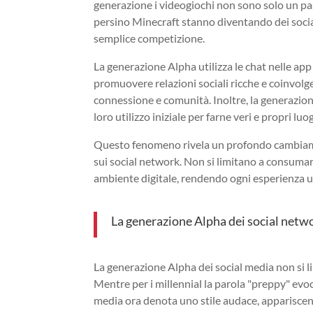
generazione i videogiochi non sono solo un pa
persino Minecraft stanno diventando dei social 
semplice competizione.
La generazione Alpha utilizza le chat nelle app d
promuovere relazioni sociali ricche e coinvolg
connessione e comunità. Inoltre, la generazion
loro utilizzo iniziale per farne veri e propri lu
Questo fenomeno rivela un profondo cambiamen
sui social network. Non si limitano a consuma
ambiente digitale, rendendo ogni esperienza u
La generazione Alpha dei social netw
La generazione Alpha dei social media non si l
Mentre per i millennial la parola "preppy" evoc
media ora denota uno stile audace, appariscen