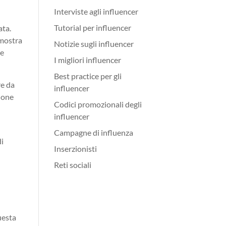
Interviste agli influencer
Tutorial per influencer
ata.
imostra
Notizie sugli influencer
ne
I migliori influencer
Best practice per gli
re da
influencer
zione
Codici promozionali degli
influencer
Campagne di influenza
di
Inserzionisti
Reti sociali
uesta