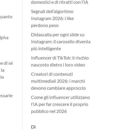
domestici e di ritratti con l’IA
Segnali dell’algoritmo
 quanto
Instagram 2026: i like
perdono peso
Didascalia per ogni slide su
Alpha
Instagram: il carosello diventa
più intelligente
Influencer di TikTok: il rischio
e di sé
nascosto dietro i loro video
 la
Creatori di contenuti
hio
multimediali 2026: i marchi
devono cambiare approccio
essarie
Come gli influencer utilizzano
l’IA per far crescere il proprio
pubblico nel 2026
Di