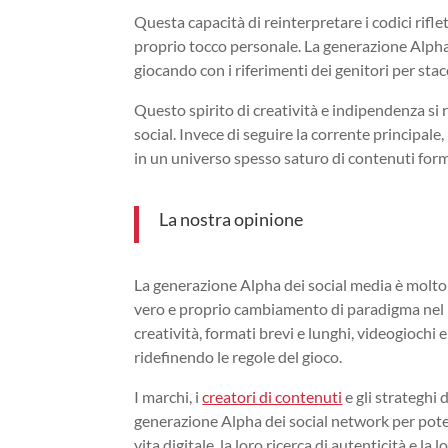
Questa capacità di reinterpretare i codici rifle
proprio tocco personale. La generazione Alpha
giocando con i riferimenti dei genitori per sta
Questo spirito di creatività e indipendenza si 
social. Invece di seguire la corrente principal
in un universo spesso saturo di contenuti form
La nostra opinione
La generazione Alpha dei social media è molto
vero e proprio cambiamento di paradigma nel 
creatività, formati brevi e lunghi, videogiochi
ridefinendo le regole del gioco.
I marchi, i
creatori di contenuti
e gli strateghi 
generazione Alpha dei social network per poter 
vita digitale, la loro ricerca di autenticità e l