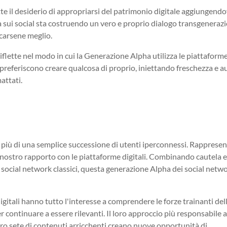
tte il desiderio di appropriarsi del patrimonio digitale aggiungendov
 sui social sta costruendo un vero e proprio dialogo transgenerazi
ccarsene meglio.
riflette nel modo in cui la Generazione Alpha utilizza le piattaform
e, preferiscono creare qualcosa di proprio, iniettando freschezza e 
attati.
 più di una semplice successione di utenti iperconnessi. Rapprese
nostro rapporto con le piattaforme digitali. Combinando cautela 
 e social network classici, questa generazione Alpha dei social netw
digitali hanno tutto l'interesse a comprendere le forze trainanti del
continuare a essere rilevanti. Il loro approccio più responsabile a
a loro sete di contenuti arricchenti creano nuove opportunità di