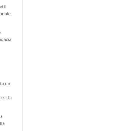
i il
onale,
e
audacia
nta un
e
ork sta
la
lla