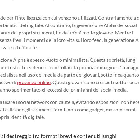
de per l'intelligenza con cui vengono utilizzati. Contrariamente a
 fanatici del digitale. Al contrario, la generazione Alpha dei social
te dei propri strumenti, fin da un'età molto giovane. Mentre i
enza freni i momenti della loro vita sui loro feed, la generazione 
rivate ed effimere.
azione Alpha è spesso vuoto o minimalista. Questa sobrietà, lungi
 piuttosto il desiderio di controllare la propria immagine. L'immagin
cialista nell’uso dei media da parte dei giovani, sottolinea quanto
 network
presenza online
. Questi giovani sono cresciuti sotto l'occ
 hanno sperimentato gli eccessi dei primi anni dei social media.
a usare i social network con cautela, evitando esposizioni non nec
. Utilizzano gli strumenti forniti non come gadget, ma come armi
pria identità digitale.
si destreggia tra formati brevi e contenuti lunghi