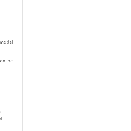
rme dal
 online
a.
al