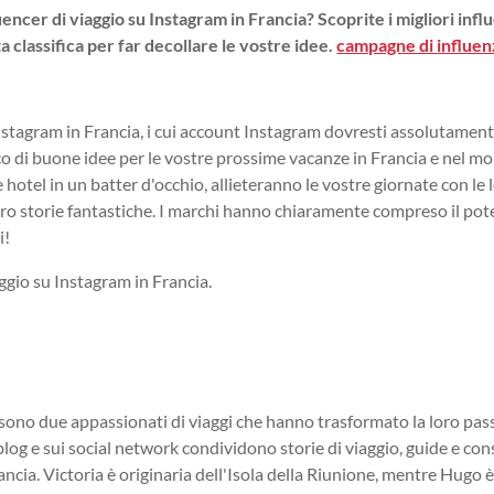
uencer di viaggio su Instagram in Francia? Scoprite i migliori inf
a classifica per far decollare le vostre idee.
campagne di influen
 Instagram in Francia, i cui account Instagram dovresti assolutamen
co di buone idee per le vostre prossime vacanze in Francia e nel m
e hotel in un batter d'occhio, allieteranno le vostre giornate con le 
loro storie fantastiche. I marchi hanno chiaramente compreso il pot
i!
aggio su Instagram in Francia.
a
 sono due appassionati di viaggi che hanno trasformato la loro pas
 blog e sui social network condividono storie di viaggio, guide e cons
Francia. Victoria è originaria dell'Isola della Riunione, mentre Hugo 