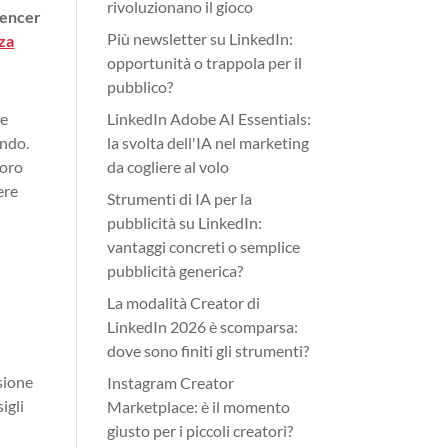
rivoluzionano il gioco
luencer
Più newsletter su LinkedIn:
za
opportunità o trappola per il
pubblico?
te
LinkedIn Adobe AI Essentials:
ondo.
la svolta dell'IA nel marketing
loro
da cogliere al volo
ere
Strumenti di IA per la
pubblicità su LinkedIn:
vantaggi concreti o semplice
pubblicità generica?
La modalità Creator di
LinkedIn 2026 è scomparsa:
dove sono finiti gli strumenti?
sione
Instagram Creator
igli
Marketplace: è il momento
è
giusto per i piccoli creatori?