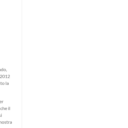
do,
l 2012
to la
er
che il
si
imostra