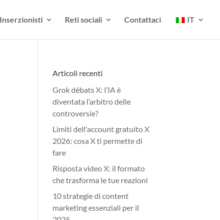
Inserzionisti
Reti sociali
Contattaci
IT
Articoli recenti
Grok débats X: l’IA è
diventata l’arbitro delle
controversie?
Limiti dell'account gratuito X
2026: cosa X ti permette di
fare
Risposta video X: il formato
che trasforma le tue reazioni
10 strategie di content
marketing essenziali per il
2025