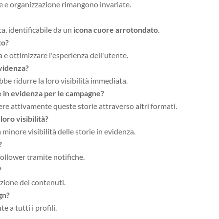
ne e organizzazione rimangono invariate.
a, identificabile da un
icona cuore arrotondato
.
to?
za e ottimizzare l'esperienza dell'utente.
 evidenza?
bbe ridurre la loro visibilità immediata.
ie in evidenza per le campagne?
re attivamente queste storie attraverso altri formati.
oro visibilità?
minore visibilità delle storie in evidenza.
?
 follower tramite notifiche.
?
zione dei contenuti.
gn?
a tutti i profili.