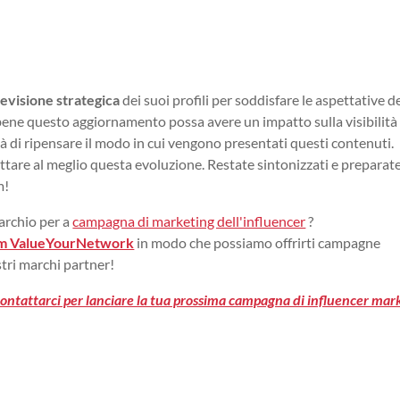
revisione strategica
dei suoi profili per soddisfare le aspettative d
bene questo aggiornamento possa avere un impatto sulla visibilità 
tà di ripensare il modo in cui vengono presentati questi contenuti.
tare al meglio questa evoluzione. Restate sintonizzati e preparate
m!
archio per a
campagna di marketing dell'influencer
?
am ValueYourNetwork
in modo che possiamo offrirti campagne
stri marchi partner!
i contattarci per lanciare la tua prossima campagna di influencer mar