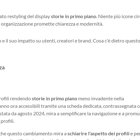
to restyling del display
storie in primo piano
. Niente più icone cir
va organizzazione promette chiarezza e modernità.
 e il suo impatto su utenti, creatori e brand. Cosa c'è dietro quest
nza
profili rendendo
storie in primo piano
meno invadente nella
nno ora accessibili tramite una scheda dedicata, contrassegnata 
estata da agosto 2024, mira a semplificare la navigazione e a prom
profili.
 che questo cambiamento mira a
schiarire l'aspetto dei profili
e pe