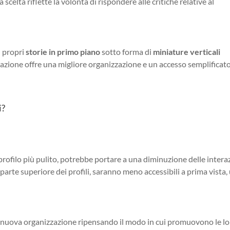
scelta riflette la volontà di rispondere alle critiche relative al
i propri
storie in primo piano
sotto forma di
miniature verticali
zione offre una migliore organizzazione e un accesso semplificato
i?
filo più pulito, potrebbe portare a una diminuzione delle intera
parte superiore dei profili, saranno meno accessibili a prima vista,
ta nuova organizzazione ripensando il modo in cui promuovono le l