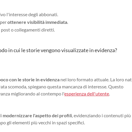
o l'interesse degli abbonati.
 per
ottenere visibilità immediata
.
ost o collegamenti diretti.
o in cui le storie vengono visualizzate in evidenza?
poco con le storie in evidenza
nel loro formato attuale. La loro na
iderata scomoda, spiegano questa mancanza di interesse. Questo
evanza migliorando al contempo l'
esperienza dell'utente
.
di
modernizzare l'aspetto dei profili
, evidenziando i contenuti più
o gli elementi più vecchi in spazi specifici.