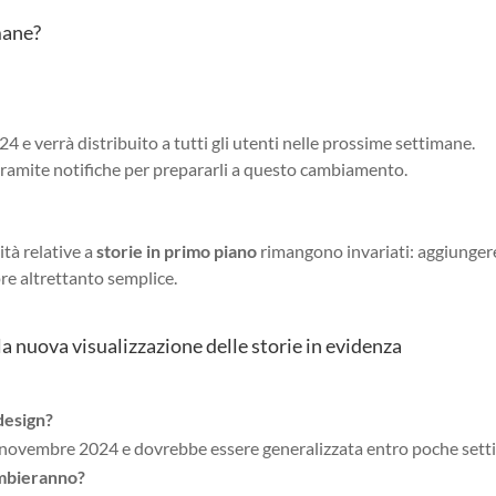
mane?
 e verrà distribuito a tutti gli utenti nelle prossime settimane.
tramite notifiche per prepararli a questo cambiamento.
tà relative a
storie in primo piano
rimangono invariati: aggiunger
pre altrettanto semplice.
a nuova visualizzazione delle storie in evidenza
design?
 di novembre 2024 e dovrebbe essere generalizzata entro poche set
ambieranno?