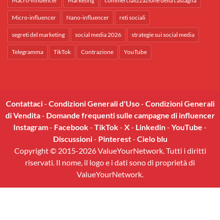
Macro-influencer
Marketing
commercializzazione della castagna
Micro-influencer
Nano-influencer
reti sociali
segreti del marketing
social media 2026
strategie sui social media
Telegramma
TikTok
Contrazione
YouTube
Contattaci
-
Condizioni Generali d'Uso
-
Condizioni Generali
di Vendita
-
Domande frequenti sulle campagne di influencer
Instagram
-
Facebook
-
TikTok
-
X
-
Linkedin
-
YouTube
-
Discussioni
-
Pinterest
-
Cielo blu
Copyright © 2015-2026 ValueYourNetwork. Tutti i diritti
riservati. Il nome, il logo e i dati sono di proprietà di
ValueYourNetwork.