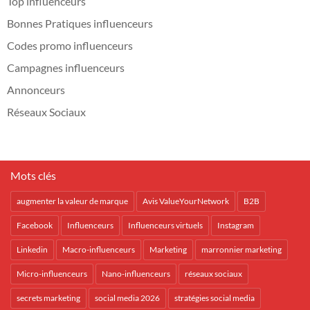
Top influenceurs
Bonnes Pratiques influenceurs
Codes promo influenceurs
Campagnes influenceurs
Annonceurs
Réseaux Sociaux
Mots clés
augmenter la valeur de marque
Avis ValueYourNetwork
B2B
Facebook
Influenceurs
Influenceurs virtuels
Instagram
Linkedin
Macro-influenceurs
Marketing
marronnier marketing
Micro-influenceurs
Nano-influenceurs
réseaux sociaux
secrets marketing
social media 2026
stratégies social media