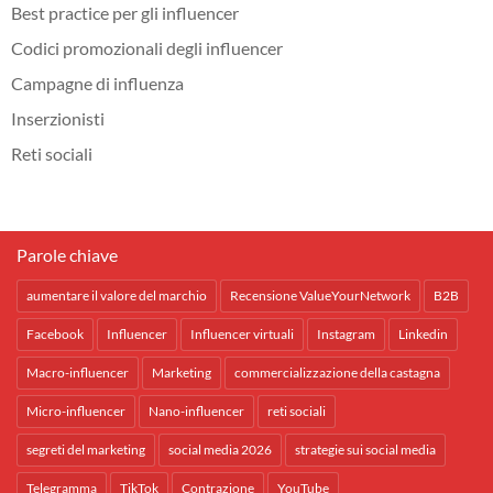
Best practice per gli influencer
Codici promozionali degli influencer
Campagne di influenza
Inserzionisti
Reti sociali
Parole chiave
aumentare il valore del marchio
Recensione ValueYourNetwork
B2B
Facebook
Influencer
Influencer virtuali
Instagram
Linkedin
Macro-influencer
Marketing
commercializzazione della castagna
Micro-influencer
Nano-influencer
reti sociali
segreti del marketing
social media 2026
strategie sui social media
Telegramma
TikTok
Contrazione
YouTube