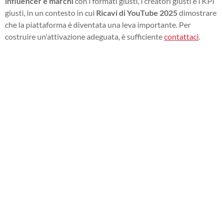
influencer e marchi
con i formati giusti, i creatori giusti e i KPI
giusti, in un contesto in cui
Ricavi di YouTube 2025
dimostrare
che la piattaforma è diventata una leva importante. Per
costruire un'attivazione adeguata, è sufficiente
contattaci
.