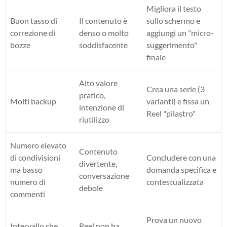
Migliora il testo
Buon tasso di
Il contenuto è
sullo schermo e
correzione di
denso o molto
aggiungi un "micro-
bozze
soddisfacente
suggerimento"
finale
Alto valore
Crea una serie (3
pratico,
Molti backup
varianti) e fissa un
intenzione di
Reel "pilastro"
riutilizzo
Numero elevato
Contenuto
di condivisioni
Concludere con una
divertente,
ma basso
domanda specifica e
conversazione
numero di
contestualizzata
debole
commenti
Prova un nuovo
Intervallo che
Reel non ha