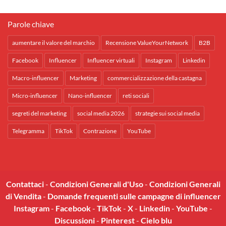
Parole chiave
aumentare il valore del marchio
Recensione ValueYourNetwork
B2B
Facebook
Influencer
Influencer virtuali
Instagram
Linkedin
Macro-influencer
Marketing
commercializzazione della castagna
Micro-influencer
Nano-influencer
reti sociali
segreti del marketing
social media 2026
strategie sui social media
Telegramma
TikTok
Contrazione
YouTube
Contattaci
-
Condizioni Generali d'Uso
-
Condizioni Generali
di Vendita
-
Domande frequenti sulle campagne di influencer
Instagram
-
Facebook
-
TikTok
-
X
-
Linkedin
-
YouTube
-
Discussioni
-
Pinterest
-
Cielo blu