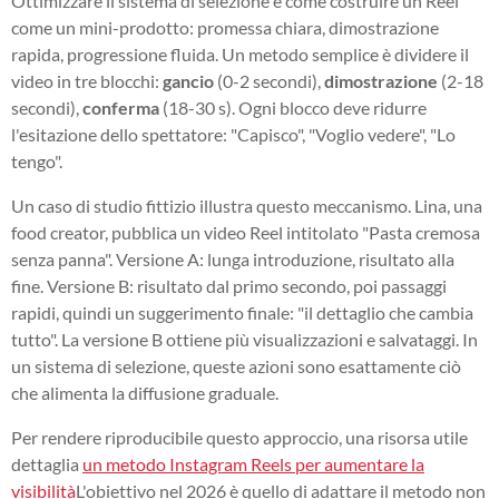
Ottimizzare il sistema di selezione è come costruire un Reel
come un mini-prodotto: promessa chiara, dimostrazione
rapida, progressione fluida. Un metodo semplice è dividere il
video in tre blocchi:
gancio
(0-2 secondi),
dimostrazione
(2-18
secondi),
conferma
(18-30 s). Ogni blocco deve ridurre
l'esitazione dello spettatore: "Capisco", "Voglio vedere", "Lo
tengo".
Un caso di studio fittizio illustra questo meccanismo. Lina, una
food creator, pubblica un video Reel intitolato "Pasta cremosa
senza panna". Versione A: lunga introduzione, risultato alla
fine. Versione B: risultato dal primo secondo, poi passaggi
rapidi, quindi un suggerimento finale: "il dettaglio che cambia
tutto". La versione B ottiene più visualizzazioni e salvataggi. In
un sistema di selezione, queste azioni sono esattamente ciò
che alimenta la diffusione graduale.
Per rendere riproducibile questo approccio, una risorsa utile
dettaglia
un metodo Instagram Reels per aumentare la
visibilità
L'obiettivo nel 2026 è quello di adattare il metodo non