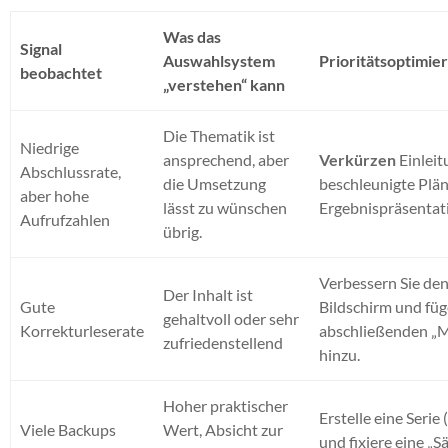
Was das
Signal
Auswahlsystem
Prioritätsoptimi
beobachtet
„verstehen“ kann
Die Thematik ist
Niedrige
ansprechend, aber
Verkürzen
Einleit
Abschlussrate,
die Umsetzung
beschleunigte Plän
aber hohe
lässt zu wünschen
Ergebnispräsentat
Aufrufzahlen
übrig.
Verbessern Sie den
Der Inhalt ist
Gute
Bildschirm und füg
gehaltvoll oder sehr
Korrekturleserate
abschließenden „M
zufriedenstellend
hinzu.
Hoher praktischer
Erstelle eine Serie
Viele Backups
Wert, Absicht zur
und fixiere eine „S