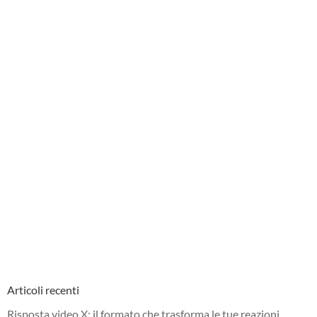
Articoli recenti
Risposta video X: il formato che trasforma le tue reazioni