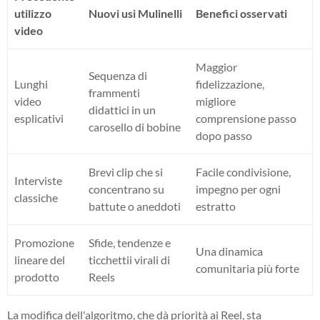
utilizzo
Nuovi usi Mulinelli
Benefici osservati
video
Maggior
Sequenza di
Lunghi
fidelizzazione,
frammenti
video
migliore
didattici in un
esplicativi
comprensione passo
carosello di bobine
dopo passo
Brevi clip che si
Facile condivisione,
Interviste
concentrano su
impegno per ogni
classiche
battute o aneddoti
estratto
Promozione
Sfide, tendenze e
Una dinamica
lineare del
ticchettii virali di
comunitaria più forte
prodotto
Reels
La modifica dell'algoritmo, che dà priorità ai Reel, sta