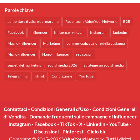
Parole chiave
aumentare il valore del marchio
Recensione ValueYourNetwork
B2B
Facebook
Influencer
Influencer virtuali
Instagram
Linkedin
Macro-influencer
Marketing
commercializzazione della castagna
Micro-influencer
Nano-influencer
reti sociali
segreti del marketing
social media 2026
strategie sui social media
Telegramma
TikTok
Contrazione
YouTube
Contattaci
-
Condizioni Generali d'Uso
-
Condizioni Generali
di Vendita
-
Domande frequenti sulle campagne di influencer
Instagram
-
Facebook
-
TikTok
-
X
-
Linkedin
-
YouTube
-
Discussioni
-
Pinterest
-
Cielo blu
Copyright © 2015-2026 ValueYourNetwork. Tutti i diritti