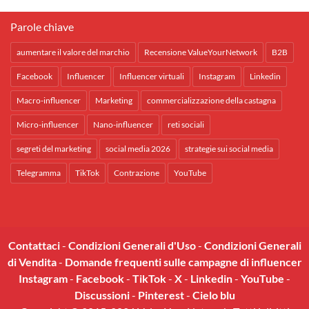
Parole chiave
aumentare il valore del marchio
Recensione ValueYourNetwork
B2B
Facebook
Influencer
Influencer virtuali
Instagram
Linkedin
Macro-influencer
Marketing
commercializzazione della castagna
Micro-influencer
Nano-influencer
reti sociali
segreti del marketing
social media 2026
strategie sui social media
Telegramma
TikTok
Contrazione
YouTube
Contattaci
-
Condizioni Generali d'Uso
-
Condizioni Generali
di Vendita
-
Domande frequenti sulle campagne di influencer
Instagram
-
Facebook
-
TikTok
-
X
-
Linkedin
-
YouTube
-
Discussioni
-
Pinterest
-
Cielo blu