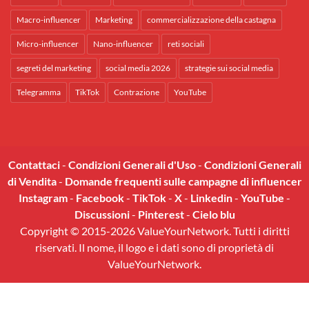
Macro-influencer
Marketing
commercializzazione della castagna
Micro-influencer
Nano-influencer
reti sociali
segreti del marketing
social media 2026
strategie sui social media
Telegramma
TikTok
Contrazione
YouTube
Contattaci
-
Condizioni Generali d'Uso
-
Condizioni Generali
di Vendita
-
Domande frequenti sulle campagne di influencer
Instagram
-
Facebook
-
TikTok
-
X
-
Linkedin
-
YouTube
-
Discussioni
-
Pinterest
-
Cielo blu
Copyright © 2015-2026 ValueYourNetwork. Tutti i diritti
riservati. Il nome, il logo e i dati sono di proprietà di
ValueYourNetwork.