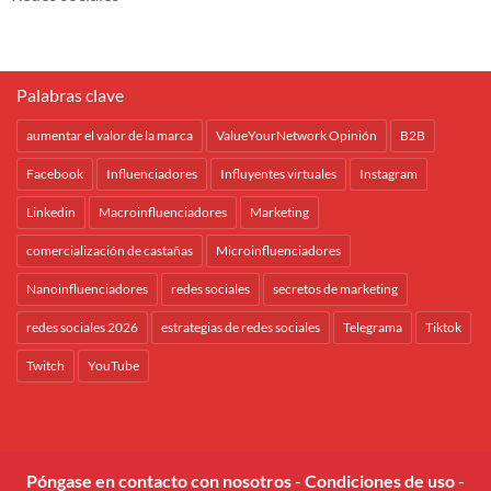
Palabras clave
aumentar el valor de la marca
ValueYourNetwork Opinión
B2B
Facebook
Influenciadores
Influyentes virtuales
Instagram
Linkedin
Macroinfluenciadores
Marketing
comercialización de castañas
Microinfluenciadores
Nanoinfluenciadores
redes sociales
secretos de marketing
redes sociales 2026
estrategias de redes sociales
Telegrama
Tiktok
Twitch
YouTube
Póngase en contacto con nosotros
-
Condiciones de uso
-