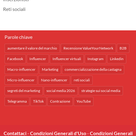
Reti sociali
Parole chiave
aumentare il valore del marchio
Recensione ValueYourNetwork
B2B
Facebook
Influencer
Influencer virtuali
Instagram
Linkedin
Macro-influencer
Marketing
commercializzazione della castagna
Micro-influencer
Nano-influencer
reti sociali
segreti del marketing
social media 2026
strategie sui social media
Telegramma
TikTok
Contrazione
YouTube
Contattaci
-
Condizioni Generali d'Uso
-
Condizioni Generali