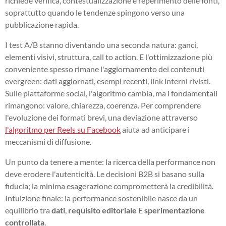
richiede verifica, contestualizzazione e reperimento delle fonti,
soprattutto quando le tendenze spingono verso una
pubblicazione rapida.
I test A/B stanno diventando una seconda natura: ganci,
elementi visivi, struttura, call to action. E l'ottimizzazione più
conveniente spesso rimane l'aggiornamento dei contenuti
evergreen: dati aggiornati, esempi recenti, link interni rivisti.
Sulle piattaforme social, l'algoritmo cambia, ma i fondamentali
rimangono: valore, chiarezza, coerenza. Per comprendere
l'evoluzione dei formati brevi, una deviazione attraverso
l'algoritmo per Reels su Facebook
aiuta ad anticipare i
meccanismi di diffusione.
Un punto da tenere a mente: la ricerca della performance non
deve erodere l'autenticità. Le decisioni B2B si basano sulla
fiducia; la minima esagerazione comprometterà la credibilità.
Intuizione finale: la performance sostenibile nasce da un
equilibrio tra
dati
,
requisito editoriale
E
sperimentazione
controllata
.