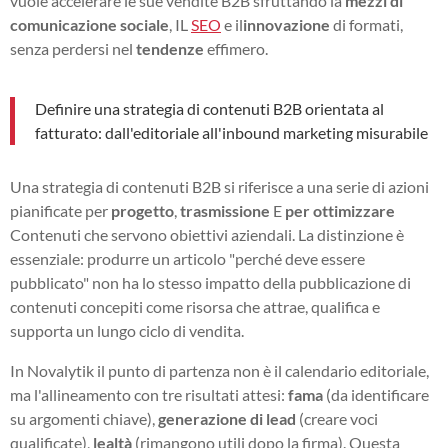
vuole accelerare le sue vendite B2B sfruttando la
mezzi di
comunicazione sociale
, IL
SEO
e il
innovazione
di formati,
senza perdersi nel
tendenze
effimero.
Definire una strategia di contenuti B2B orientata al
fatturato: dall'editoriale all'inbound marketing misurabile
Una strategia di contenuti B2B si riferisce a una serie di azioni
pianificate per
progetto
,
trasmissione
E
per ottimizzare
Contenuti che servono obiettivi aziendali. La distinzione è
essenziale: produrre un articolo "perché deve essere
pubblicato" non ha lo stesso impatto della pubblicazione di
contenuti concepiti come risorsa che attrae, qualifica e
supporta un lungo ciclo di vendita.
In Novalytik il punto di partenza non è il calendario editoriale,
ma l'allineamento con tre risultati attesi:
fama
(da identificare
su argomenti chiave),
generazione di lead
(creare voci
qualificate),
lealtà
(rimangono utili dopo la firma). Questa