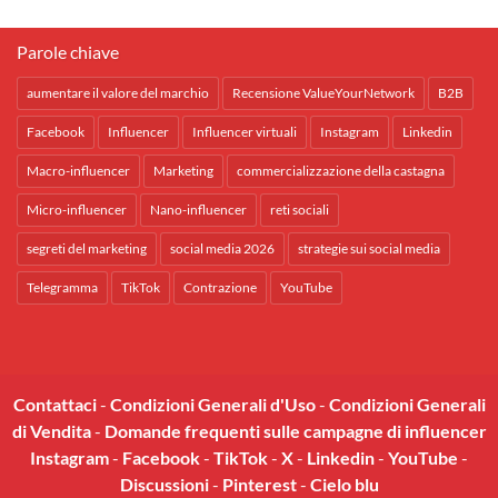
Parole chiave
aumentare il valore del marchio
Recensione ValueYourNetwork
B2B
Facebook
Influencer
Influencer virtuali
Instagram
Linkedin
Macro-influencer
Marketing
commercializzazione della castagna
Micro-influencer
Nano-influencer
reti sociali
segreti del marketing
social media 2026
strategie sui social media
Telegramma
TikTok
Contrazione
YouTube
Contattaci
-
Condizioni Generali d'Uso
-
Condizioni Generali
di Vendita
-
Domande frequenti sulle campagne di influencer
Instagram
-
Facebook
-
TikTok
-
X
-
Linkedin
-
YouTube
-
Discussioni
-
Pinterest
-
Cielo blu