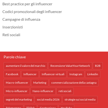
Best practice per gli influencer
Codici promozionali degli influencer
Campagne di influenza
Inserzionisti
Reti sociali
Parole chiave
aumentare il valore del marchio
Recensione ValueYourNetwork
B2B
Facebook
Influencer
Influencer virtuali
Instagram
Linkedin
Macro-influencer
Marketing
commercializzazione della castagna
Micro-influencer
Nano-influencer
reti sociali
segreti del marketing
social media 2026
strategie sui social media
Telegramma
TikTok
Contrazione
YouTube