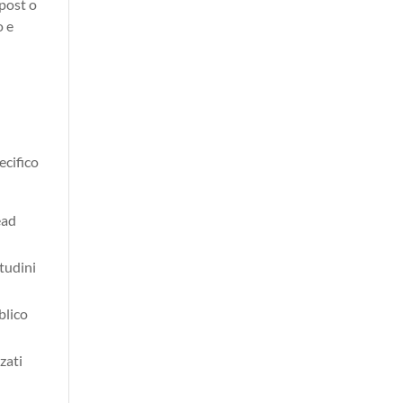
 post o
o e
ecifico
ead
itudini
blico
zati