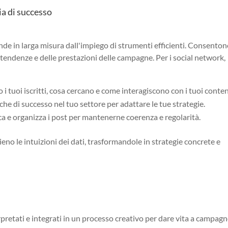
ia di successo
ende in larga misura dall'impiego di strumenti efficienti. Consento
e tendenze e delle prestazioni delle campagne. Per i social network,
o i tuoi iscritti, cosa cercano e come interagiscono con i tuoi conten
tiche di successo nel tuo settore per adattare le tue strategie.
ica e organizza i post per mantenerne coerenza e regolarità.
no le intuizioni dei dati, trasformandole in strategie concrete e
rpretati e integrati in un processo creativo per dare vita a campag