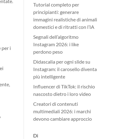
entate.
Tutorial completo per
principianti: generare
immagini realistiche di animali
domestici e di ritratti con l’IA
Segnali dell’algoritmo
Instagram 2026: i like
 per i
perdono peso
Didascalia per ogni slide su
ei
Instagram: il carosello diventa
più intelligente
ente,
Influencer di TikTok: il rischio
nascosto dietro i loro video
Creatori di contenuti
multimediali 2026: i marchi
o
devono cambiare approccio
Di