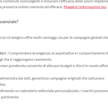
e contenuti coinvolgenti e misurare l'efficacia delle azioni implem
a presenza online coerente ed efficace:
Maggiori informazioni qui
essenziale?
io strategico offre molti vantaggi, sia per le campagne globali che
tori
: Comprendere le esigenze, le aspettative e i comportamenti d
i che li raggiungano realmente.
a ben ponderata consente di allocare budget e sforzi in modo effici
, alimentata dai dati, garantisce campagne originali che catturano
hio.
efinendo un calendario editoriale personalizzato, i marchi posson
e pertinente.