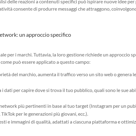
isi delle reazioni a contenuti specifici può ispirare nuove idee per
eatività consente di produrre messaggi che attraggono, coinvolgon
 network: un approccio specifico
ale per i marchi. Tuttavia, la loro gestione richiede un approccio sp
co come può essere applicato a questo campo:
orietà del marchio, aumenta il traffico verso un sito web o genera l
a i dati per capire dove si trova il tuo pubblico, quali sono le sue ab
l network più pertinenti in base al tuo target (Instagram per un pub
TikTok per le generazioni più giovani, ecc.).
esti e immagini di qualità, adattati a ciascuna piattaforma e ottimiz