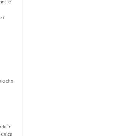
anti e
e i
ale che
odo in
à unica