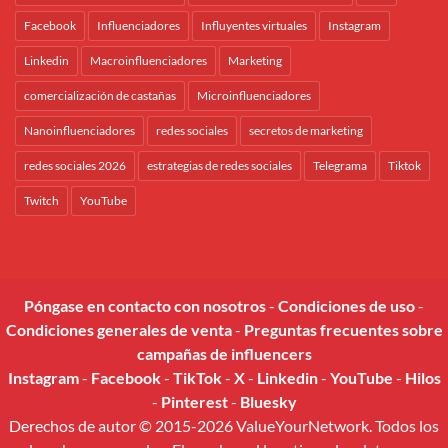
Facebook
Influenciadores
Influyentes virtuales
Instagram
Linkedin
Macroinfluenciadores
Marketing
comercialización de castañas
Microinfluenciadores
Nanoinfluenciadores
redes sociales
secretos de marketing
redes sociales 2026
estrategias de redes sociales
Telegrama
Tiktok
Twitch
YouTube
Póngase en contacto con nosotros
-
Condiciones de uso
-
Condiciones generales de venta
-
Preguntas frecuentes sobre
campañas de influencers
Instagram
-
Facebook
-
TikTok
-
X
-
Linkedin
-
YouTube
-
Hilos
-
Pinterest
-
Bluesky
Derechos de autor © 2015-2026 ValueYourNetwork. Todos los