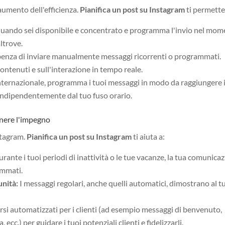
aumento dell'efficienza.
Pianifica un post su Instagram
ti permette
 quando sei disponibile e concentrato e programma l'invio nel mo
ltrove.
benza di inviare manualmente messaggi ricorrenti o programmati.
contenuti e sull'interazione in tempo reale.
internazionale, programma i tuoi messaggi in modo da raggiungere 
i, indipendentemente dal tuo fuso orario.
nere l'impegno
nstagram.
Pianifica un post su Instagram
ti aiuta a:
ante i tuoi periodi di inattività o le tue vacanze, la tua comunica
ammati.
unità:
I messaggi regolari, anche quelli automatici, dimostrano al t
si automatizzati per i clienti (ad esempio messaggi di benvenuto,
cc.) per guidare i tuoi potenziali clienti e fidelizzarli.