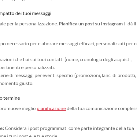
impatto dei tuoi messaggi
le per la personalizzazione.
Pianifica un post su Instagram
ti dà il
mpo necessario per elaborare messaggi efficaci, personalizzati per 
mazioni che hai sui tuoi contatti (nome, cronologia degli acquisti,
pertinenti e personalizzati.
serie di messaggi per eventi specifici (promozioni, lanci di prodotti,
l momento giusto.
go termine
promuove meglio
pianificazione
della tua comunicazione compless
e:
Considera i post programmati come parte integrante della tua
e i tuoi post e le tue storie.