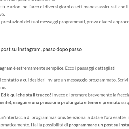
e tue azioni nell'arco di diversi giorni o settimane e assicurati che il
vo.
le prestazioni dei tuoi messaggi programmati, prova diversi approcc
post su Instagram, passo dopo passo
tagram
è estremamente semplice. Ecco i passaggi dettagliati:
l contatto a cui desideri inviare un messaggio programmato. Scrivi 
one.
:
Ed è qui che sta il trucco!
Invece di premere brevemente la freccia
mente),
eseguire una pressione prolungata e tenere premuto
su 
n'interfaccia di programmazione. Seleziona la data e l'ora esatte i
tomaticamente. Hai la possibilità di
programmare un post su inst