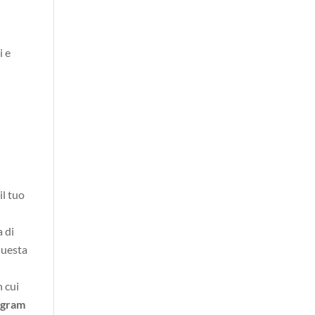
i e
il tuo
 di
questa
n cui
agram