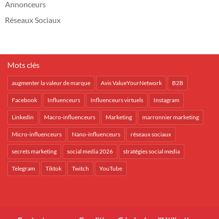
Annonceurs
Réseaux Sociaux
Mots clés
augmenter la valeur de marque
Avis ValueYourNetwork
B2B
Facebook
Influenceurs
Influenceurs virtuels
Instagram
Linkedin
Macro-influenceurs
Marketing
marronnier marketing
Micro-influenceurs
Nano-influenceurs
réseaux sociaux
secrets marketing
social media 2026
stratégies social media
Telegram
Tiktok
Twitch
YouTube