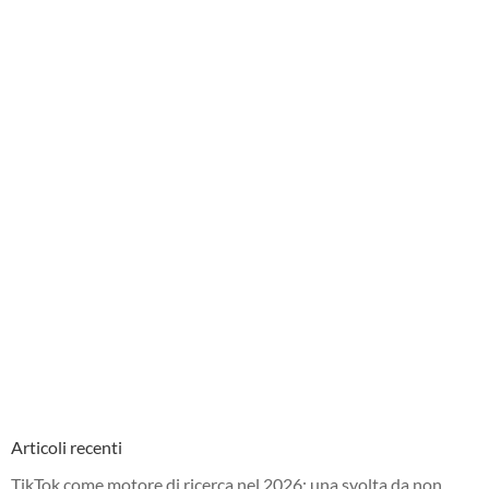
Articoli recenti
TikTok come motore di ricerca nel 2026: una svolta da non