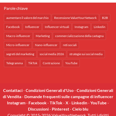
Parole chiave
aumentare il valore del marchio
Recensione ValueYourNetwork
B2B
Facebook
Influencer
Influencer virtuali
Instagram
Linkedin
Macro-influencer
Marketing
commercializzazione della castagna
Micro-influencer
Nano-influencer
reti sociali
segreti del marketing
social media 2026
strategie sui social media
Telegramma
TikTok
Contrazione
YouTube
Contattaci
-
Condizioni Generali d'Uso
-
Condizioni Generali
di Vendita
-
Domande frequenti sulle campagne di influencer
Instagram
-
Facebook
-
TikTok
-
X
-
Linkedin
-
YouTube
-
Discussioni
-
Pinterest
-
Cielo blu
Copyright © 2015-2026 ValueYourNetwork. Tutti i diritti