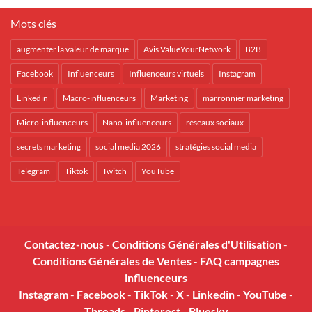
Mots clés
augmenter la valeur de marque
Avis ValueYourNetwork
B2B
Facebook
Influenceurs
Influenceurs virtuels
Instagram
Linkedin
Macro-influenceurs
Marketing
marronnier marketing
Micro-influenceurs
Nano-influenceurs
réseaux sociaux
secrets marketing
social media 2026
stratégies social media
Telegram
Tiktok
Twitch
YouTube
Contactez-nous
-
Conditions Générales d'Utilisation
-
Conditions Générales de Ventes
-
FAQ campagnes
influenceurs
Instagram
-
Facebook
-
TikTok
-
X
-
Linkedin
-
YouTube
-
Threads
-
Pinterest
-
Bluesky