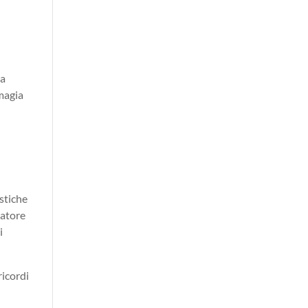
va
 magia
istiche
eatore
i
ricordi