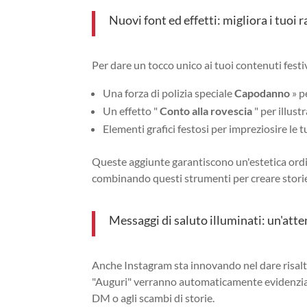
Nuovi font ed effetti: migliora i tuoi 
Per dare un tocco unico ai tuoi contenuti festi
Una forza di polizia speciale
Capodanno
» p
Un effetto "
Conto alla rovescia
" per illust
Elementi grafici festosi per impreziosire le t
Queste aggiunte garantiscono un'estetica ordin
combinando questi strumenti per creare storie
Messaggi di saluto illuminati: un'atte
Anche Instagram sta innovando nel dare risalt
"Auguri" verranno automaticamente evidenziate
DM o agli scambi di storie.