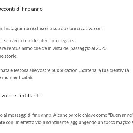
racconti di fine anno
vi, Instagram arricchisce le sue opzioni creative con:
er scrivere i tuoi desideri con eleganza.
rare l'entusiasmo che c'è in vista del passaggio al 2025.
ue storie.
ata e festosa alle vostre pubblicazioni. Scatena la tua creatività
 indimenticabili.
nzione scintillante
o ai messaggi di fine anno. Alcune parole chiave come "Buon anno
 con un effetto viola scintillante, aggiungendo un tocco magico a