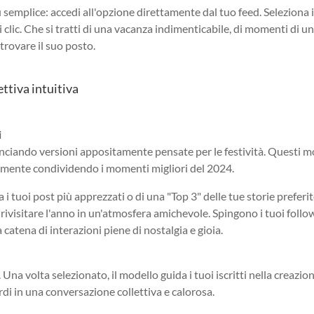
ù semplice: accedi all'opzione direttamente dal tuo feed. Seleziona i
hi clic. Che si tratti di una vacanza indimenticabile, di momenti di u
 trovare il suo posto.
ettiva intuitiva
i
lanciando versioni appositamente pensate per le festività. Questi m
amente condividendo i momenti migliori del 2024.
 i tuoi post più apprezzati o di una "Top 3" delle tue storie preferit
rivisitare l'anno in un'atmosfera amichevole. Spingono i tuoi follo
catena di interazioni piene di nostalgia e gioia.
 Una volta selezionato, il modello guida i tuoi iscritti nella creazio
ordi in una conversazione collettiva e calorosa.