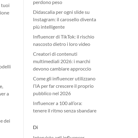
perdono peso
 tuoi
Didascalia per ogni slide su
nione
Instagram: il carosello diventa
più intelligente
Influencer di TikTok: il rischio
nascosto dietro i loro video
Creatori di contenuti
multimediali 2026: i marchi
odelli
devono cambiare approccio
Come gli influencer utilizzano
l’IA per far crescere il proprio
e,
pubblico nel 2026
wer a
Influencer a 100 all’ora:
tenere il ritmo senza sbandare
ne dei
Di
Interviste agli influencer