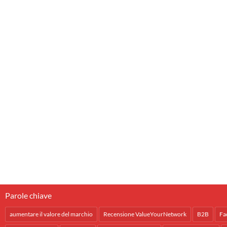
Parole chiave
aumentare il valore del marchio
Recensione ValueYourNetwork
B2B
Fa