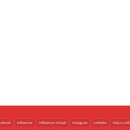
cebook
Influencer
Influencer virtuali
Instagram
Linkedin
Macro-infl