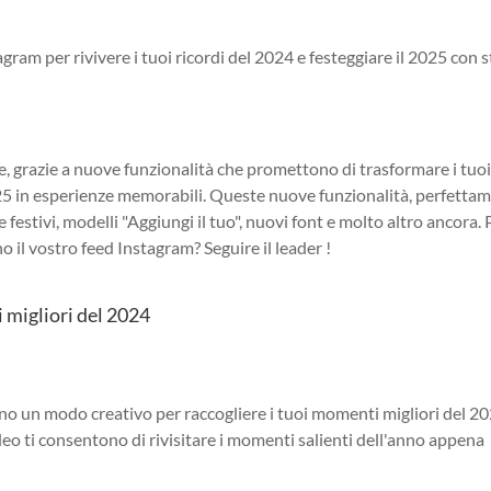
gram per rivivere i tuoi ricordi del 2024 e festeggiare il 2025 con st
le, grazie a nuove funzionalità che promettono di trasformare i tuo
2025 in esperienze memorabili. Queste nuove funzionalità, perfetta
e festivi, modelli "Aggiungi il tuo", nuovi font e molto altro ancora.
 il vostro feed Instagram? Seguire il leader !
i migliori del 2024
rono un modo creativo per raccogliere i tuoi momenti migliori del 20
deo ti consentono di rivisitare i momenti salienti dell'anno appena