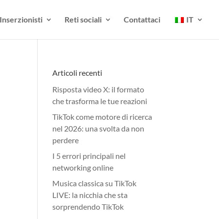
Inserzionisti
Reti sociali
Contattaci
IT
Articoli recenti
Risposta video X: il formato
che trasforma le tue reazioni
TikTok come motore di ricerca
nel 2026: una svolta da non
perdere
I 5 errori principali nel
networking online
Musica classica su TikTok
LIVE: la nicchia che sta
sorprendendo TikTok