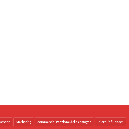
uencer
Marketing
commercializzazione della castagna
Micro-influencer