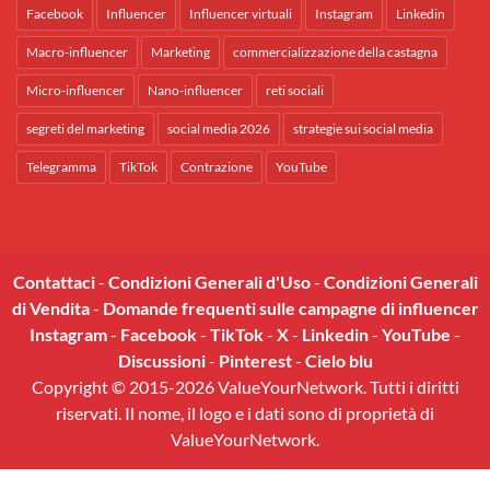
Facebook
Influencer
Influencer virtuali
Instagram
Linkedin
Macro-influencer
Marketing
commercializzazione della castagna
Micro-influencer
Nano-influencer
reti sociali
segreti del marketing
social media 2026
strategie sui social media
Telegramma
TikTok
Contrazione
YouTube
Contattaci
-
Condizioni Generali d'Uso
-
Condizioni Generali
di Vendita
-
Domande frequenti sulle campagne di influencer
Instagram
-
Facebook
-
TikTok
-
X
-
Linkedin
-
YouTube
-
Discussioni
-
Pinterest
-
Cielo blu
Copyright © 2015-2026 ValueYourNetwork. Tutti i diritti
riservati. Il nome, il logo e i dati sono di proprietà di
ValueYourNetwork.