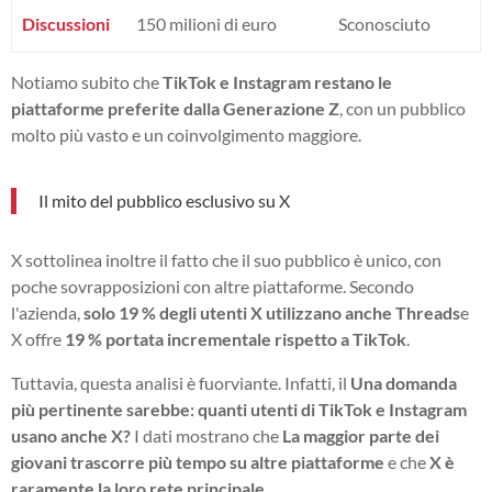
Discussioni
150 milioni di euro
Sconosciuto
Notiamo subito che
TikTok e Instagram restano le
piattaforme preferite dalla Generazione Z
, con un pubblico
molto più vasto e un coinvolgimento maggiore.
Il mito del pubblico esclusivo su X
X sottolinea inoltre il fatto che il suo pubblico è unico, con
poche sovrapposizioni con altre piattaforme. Secondo
l'azienda,
solo 19 % degli utenti X utilizzano anche Threads
e
X offre
19 % portata incrementale rispetto a TikTok
.
Tuttavia, questa analisi è fuorviante. Infatti, il
Una domanda
più pertinente sarebbe: quanti utenti di TikTok e Instagram
usano anche X?
I dati mostrano che
La maggior parte dei
giovani trascorre più tempo su altre piattaforme
e che
X è
raramente la loro rete principale
.