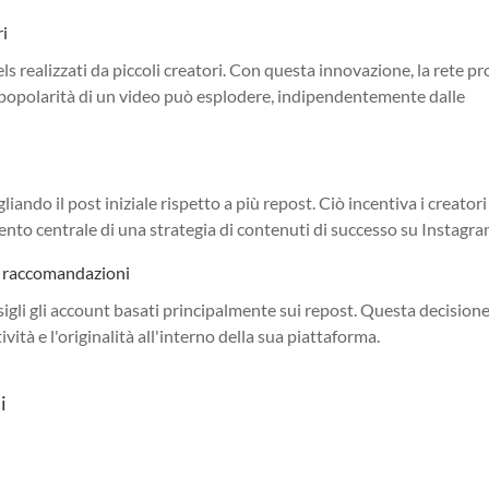
ri
ls realizzati da piccoli creatori. Con questa innovazione, la rete p
a popolarità di un video può esplodere, indipendentemente dalle
liando il post iniziale rispetto a più repost. Ciò incentiva i creatori
ento centrale di una strategia di contenuti di successo su Instagra
le raccomandazioni
igli gli account basati principalmente sui repost. Questa decision
vità e l'originalità all'interno della sua piattaforma.
i