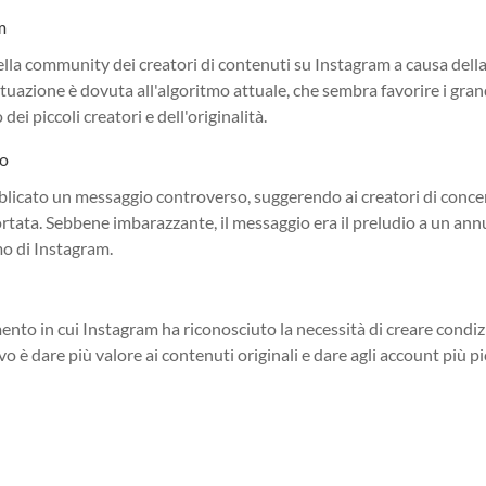
m
la community dei creatori di contenuti su Instagram a causa dell
ituazione è dovuta all'algoritmo attuale, che sembra favorire i gran
dei piccoli creatori e dell'originalità.
to
bblicato un messaggio controverso, suggerendo ai creatori di conce
portata. Sebbene imbarazzante, il messaggio era il preludio a un an
mo di Instagram.
to in cui Instagram ha riconosciuto la necessità di creare condiz
tivo è dare più valore ai contenuti originali e dare agli account più pi