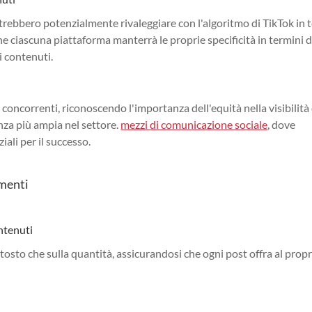
ebbero potenzialmente rivaleggiare con l'algoritmo di TikTok in 
ene ciascuna piattaforma manterrà le proprie specificità in termini d
i contenuti.
oncorrenti, riconoscendo l'importanza dell'equità nella visibilità
nza più ampia nel settore.
mezzi di comunicazione sociale
, dove
iali per il successo.
amenti
ontenuti
tosto che sulla quantità, assicurandosi che ogni post offra al prop