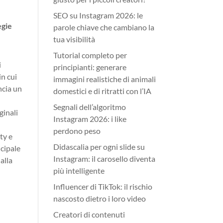
SEO su Instagram 2026: le
egie
parole chiave che cambiano la
tua visibilità
Tutorial completo per
i
principianti: generare
in cui
immagini realistiche di animali
ncia un
domestici e di ritratti con l’IA
Segnali dell’algoritmo
ginali
Instagram 2026: i like
perdono peso
ty e
Didascalia per ogni slide su
ncipale
Instagram: il carosello diventa
alla
più intelligente
Influencer di TikTok: il rischio
nascosto dietro i loro video
Creatori di contenuti