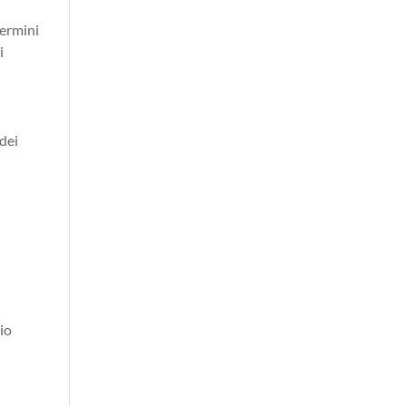
termini
i
 dei
rio