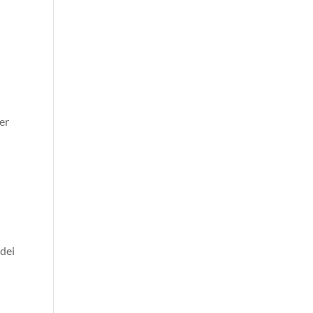
per
 dei