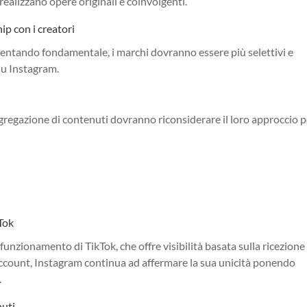
realizzano opere originali e coinvolgenti.
ip con i creatori
diventando fondamentale, i marchi dovranno essere più selettivi e
 su Instagram.
aggregazione di contenuti dovranno riconsiderare il loro approccio 
kTok
unzionamento di TikTok, che offre visibilità basata sulla ricezione
'account, Instagram continua ad affermare la sua unicità ponendo
.
nuti