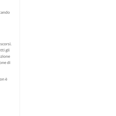
ttando
scorsi.
tti gli
uzione
ione di
non è