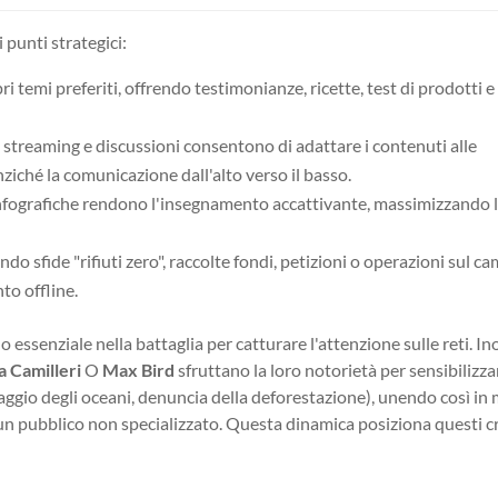
 punti strategici:
ri temi preferiti, offrendo testimonianze, ricette, test di prodotti e
e streaming e discussioni consentono di adattare i contenuti alle
ziché la comunicazione dall'alto verso il basso.
e infografiche rendono l'insegnamento accattivante, massimizzando 
ndo sfide "rifiuti zero", raccolte fondi, petizioni o operazioni sul c
to offline.
ssenziale nella battaglia per catturare l'attenzione sulle reti. Ino
a Camilleri
O
Max Bird
sfruttano la loro notorietà per sensibilizza
taggio degli oceani, denuncia della deforestazione), unendo così i
 un pubblico non specializzato. Questa dinamica posiziona questi c