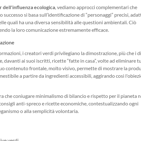
r dell'influenza ecologica
, vediamo approcci complementari che
ro successo si basa sull’identificazione di “personaggi” precisi, ada
e quali ha una diversa sensibilità alle questioni ambientali. Ciò
endo la loro comunicazione estremamente efficace.
tazione
rmazioni, i creatori verdi privilegiano la dimostrazione, più che i di
 davanti ai suoi iscritti, ricette “fatte in casa”, volte ad eliminare tu
 suo contenuto frontale, molto visivo, permette di mostrare la prod
stibile a partire da ingredienti accessibili, aggirando così l'obiez
a che coniugare minimalismo di bilancio e rispetto per il pianeta 
, consigli anti-spreco e ricette economiche, contestualizzando ogni
veganismo o alla semplicità volontaria.
ive verdi