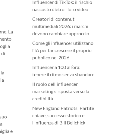
Influencer di TikTok: il rischio
nascosto dietro i loro video
Creatori di contenuti
multimediali 2026: i marchi
one. La
devono cambiare approccio
imento
Come gli influencer utilizzano
voglia
l’IA per far crescere il proprio
 di
pubblico nel 2026
Influencer a 100 all’ora:
 la
tenere il ritmo senza sbandare
 la
Il ruolo dell'influencer
marketing si sposta verso la
credibilità
New England Patriots: Partite
chiave, successo storico e
 suo
l’influenza di Bill Belichick
na
iglia e