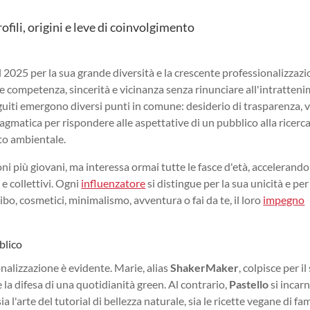
rofili, origini e leve di coinvolgimento
l 2025 per la sua grande diversità e la crescente professionalizzazi
ire competenza, sincerità e vicinanza senza rinunciare all'intratten
seguiti emergono diversi punti in comune: desiderio di trasparenza, 
matica per rispondere alle aspettative di un pubblico alla ricerca
tto ambientale.
 più giovani, ma interessa ormai tutte le fasce d'età, accelerando
e collettivi. Ogni
influenzatore
si distingue per la sua unicità e per
cibo, cosmetici, minimalismo, avventura o fai da te, il loro
impegno
blico
ionalizzazione è evidente. Marie, alias
ShakerMaker
, colpisce per il
e la difesa di una quotidianità green. Al contrario,
Pastello
si incar
l'arte del tutorial di bellezza naturale, sia le ricette vegane di fam