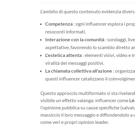
L'ambito di questo contenuto evidenzia diversi
Competenza
: ogni influencer esplora i prop
resoconti informati.
Interazione con la comunità
: sondaggi, liv
aspettative, favorendo lo scambio diretto an
L'estetica attenta
: elementi visivi, video 
viralità dei messaggi positivi.
La chiamata collettiva all'azione
: organizza
questi influencer catalizzano il coinvolgimen
Questo approccio multiformato si sta rivelando e
visibile un effetto valanga: influencer come
Lé
l'opinione pubblica su cause specifiche (salva
massiccio il loro messaggio e diffondendolo a
come veri e propri opinion leader.