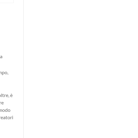
la
ampo,
ltre, è
re
n modo
reatori