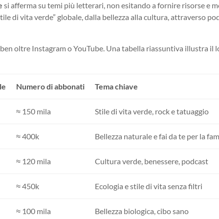
e
si afferma su temi più letterari, non esitando a fornire risorse e 
le di vita verde” globale, dalla bellezza alla cultura, attraverso po
ben oltre Instagram o YouTube. Una tabella riassuntiva illustra il 
le
Numero di abbonati
Tema chiave
≈ 150 mila
Stile di vita verde, rock e tatuaggio
≈ 400k
Bellezza naturale e fai da te per la fam
≈ 120 mila
Cultura verde, benessere, podcast
≈ 450k
Ecologia e stile di vita senza filtri
≈ 100 mila
Bellezza biologica, cibo sano