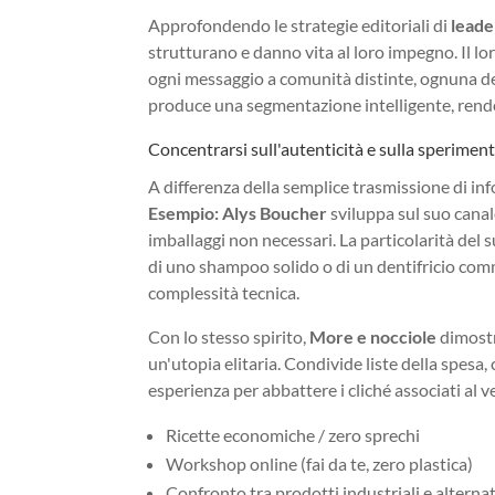
Approfondendo le strategie editoriali di
leade
strutturano e danno vita al loro impegno. Il lo
ogni messaggio a comunità distinte, ognuna dell
produce una segmentazione intelligente, rend
Concentrarsi sull'autenticità e sulla sperimen
A differenza della semplice trasmissione di info
Esempio: Alys Boucher
sviluppa sul suo canale,
imballaggi non necessari. La particolarità del
di uno shampoo solido o di un dentifricio comme
complessità tecnica.
Con lo stesso spirito,
More e nocciole
dimostr
un'utopia elitaria. Condivide liste della spesa
esperienza per abbattere i cliché associati al 
Ricette economiche / zero sprechi
Workshop online (fai da te, zero plastica)
Confronto tra prodotti industriali e alternat