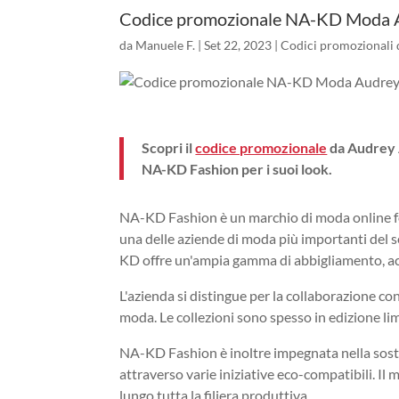
Codice promozionale NA-KD Moda 
da
Manuele F.
|
Set 22, 2023
|
Codici promozionali d
Scopri il
codice promozionale
da Audrey A
NA-KD Fashion per i suoi look.
NA-KD Fashion è un marchio di moda online fo
una delle aziende di moda più importanti del se
KD offre un'ampia gamma di abbigliamento, acc
L'azienda si distingue per la collaborazione co
moda. Le collezioni sono spesso in edizione lim
NA-KD Fashion è inoltre impegnata nella soste
attraverso varie iniziative eco-compatibili. Il m
lungo tutta la filiera produttiva.