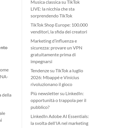
Musica classica su TikTok
LIVE: la nicchia che sta
sorprendendo TikTok
TikTok Shop Europe: 100.000
venditori, la sfida dei creatori
Marketing d’influenza e
ento
sicurezza: provare un VPN
gratuitamente prima di
impegnarsi
 come
Tendenze su TikTok a luglio
, NA-
2026: Mbappé e Vinícius
rivoluzionano il gioco
Più newsletter su LinkedIn:
a della
opportunità o trappola per il
pubblico?
ale
LinkedIn Adobe AI Essentials:
hi
la svolta dell'IA nel marketing