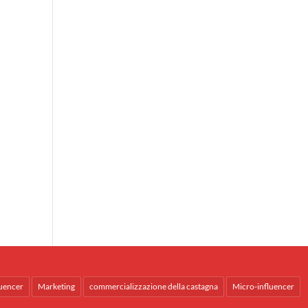
uencer
Marketing
commercializzazione della castagna
Micro-influencer