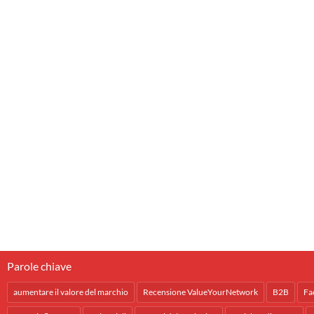
Parole chiave
aumentare il valore del marchio
Recensione ValueYourNetwork
B2B
Fa