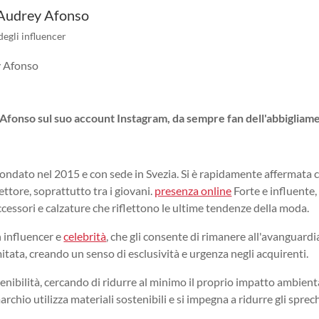
Audrey Afonso
egli influencer
fonso sul suo account Instagram, da sempre fan dell'abbigliam
ndato nel 2015 e con sede in Svezia. Si è rapidamente affermata
ttore, soprattutto tra i giovani.
presenza online
Forte e influente
essori e calzature che riflettono le ultime tendenze della moda.
n influencer e
celebrità
, che gli consente di rimanere all'avanguardi
itata, creando un senso di esclusività e urgenza negli acquirenti.
nibilità, cercando di ridurre al minimo il proprio impatto ambient
archio utilizza materiali sostenibili e si impegna a ridurre gli sprec