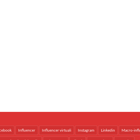
cebook
Influencer
Influencer virtuali
Instagram
Linkedin
Macro-infl