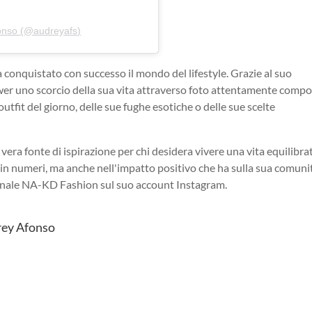
fonso (@audreyafs)
conquistato con successo il mondo del lifestyle. Grazie al suo
ower uno scorcio della sua vita attraverso foto attentamente comp
outfit del giorno, delle sue fughe esotiche o delle sue scelte
era fonte di ispirazione per chi desidera vivere una vita equilibra
 in numeri, ma anche nell'impatto positivo che ha sulla sua comunit
onale NA-KD Fashion sul suo account Instagram.
y Afonso