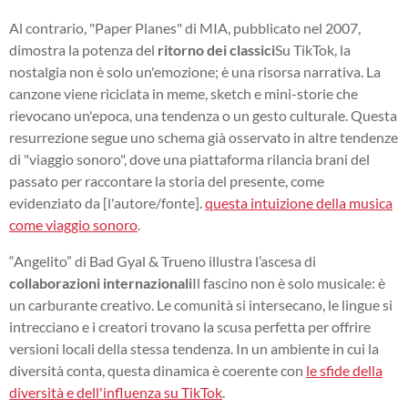
Al contrario, "Paper Planes" di MIA, pubblicato nel 2007,
dimostra la potenza del
ritorno dei classici
Su TikTok, la
nostalgia non è solo un'emozione; è una risorsa narrativa. La
canzone viene riciclata in meme, sketch e mini-storie che
rievocano un'epoca, una tendenza o un gesto culturale. Questa
resurrezione segue uno schema già osservato in altre tendenze
di "viaggio sonoro", dove una piattaforma rilancia brani del
passato per raccontare la storia del presente, come
evidenziato da [l'autore/fonte].
questa intuizione della musica
come viaggio sonoro
.
“Angelito” di Bad Gyal & Trueno illustra l’ascesa di
collaborazioni internazionali
Il fascino non è solo musicale: è
un carburante creativo. Le comunità si intersecano, le lingue si
intrecciano e i creatori trovano la scusa perfetta per offrire
versioni locali della stessa tendenza. In un ambiente in cui la
diversità conta, questa dinamica è coerente con
le sfide della
diversità e dell'influenza su TikTok
.