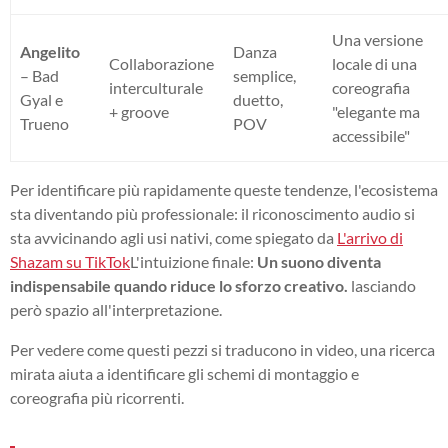
Una versione
Angelito
Danza
Collaborazione
locale di una
– Bad
semplice,
interculturale
coreografia
Gyal e
duetto,
+ groove
"elegante ma
Trueno
POV
accessibile"
Per identificare più rapidamente queste tendenze, l'ecosistema
sta diventando più professionale: il riconoscimento audio si
sta avvicinando agli usi nativi, come spiegato da
L'arrivo di
Shazam su TikTok
L'intuizione finale:
Un suono diventa
indispensabile quando riduce lo sforzo creativo.
lasciando
però spazio all'interpretazione.
Per vedere come questi pezzi si traducono in video, una ricerca
mirata aiuta a identificare gli schemi di montaggio e
coreografia più ricorrenti.