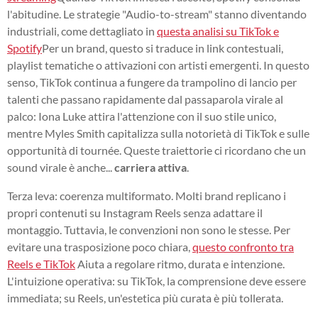
l'abitudine. Le strategie "Audio-to-stream" stanno diventando
industriali, come dettagliato in
questa analisi su TikTok e
Spotify
Per un brand, questo si traduce in link contestuali,
playlist tematiche o attivazioni con artisti emergenti. In questo
senso, TikTok continua a fungere da trampolino di lancio per
talenti che passano rapidamente dal passaparola virale al
palco: Iona Luke attira l'attenzione con il suo stile unico,
mentre Myles Smith capitalizza sulla notorietà di TikTok e sulle
opportunità di tournée. Queste traiettorie ci ricordano che un
sound virale è anche...
carriera attiva
.
Terza leva: coerenza multiformato. Molti brand replicano i
propri contenuti su Instagram Reels senza adattare il
montaggio. Tuttavia, le convenzioni non sono le stesse. Per
evitare una trasposizione poco chiara,
questo confronto tra
Reels e TikTok
Aiuta a regolare ritmo, durata e intenzione.
L'intuizione operativa: su TikTok, la comprensione deve essere
immediata; su Reels, un'estetica più curata è più tollerata.