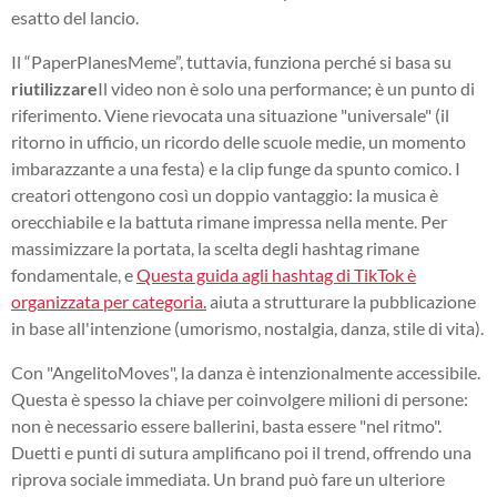
esatto del lancio.
Il “PaperPlanesMeme”, tuttavia, funziona perché si basa su
riutilizzare
Il video non è solo una performance; è un punto di
riferimento. Viene rievocata una situazione "universale" (il
ritorno in ufficio, un ricordo delle scuole medie, un momento
imbarazzante a una festa) e la clip funge da spunto comico. I
creatori ottengono così un doppio vantaggio: la musica è
orecchiabile e la battuta rimane impressa nella mente. Per
massimizzare la portata, la scelta degli hashtag rimane
fondamentale, e
Questa guida agli hashtag di TikTok è
organizzata per categoria.
aiuta a strutturare la pubblicazione
in base all'intenzione (umorismo, nostalgia, danza, stile di vita).
Con "AngelitoMoves", la danza è intenzionalmente accessibile.
Questa è spesso la chiave per coinvolgere milioni di persone:
non è necessario essere ballerini, basta essere "nel ritmo".
Duetti e punti di sutura amplificano poi il trend, offrendo una
riprova sociale immediata. Un brand può fare un ulteriore