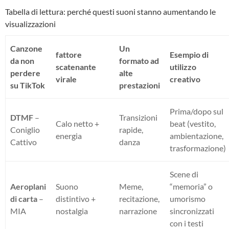
Tabella di lettura: perché questi suoni stanno aumentando le
visualizzazioni
Canzone
Un
fattore
Esempio di
da non
formato ad
scatenante
utilizzo
perdere
alte
virale
creativo
su TikTok
prestazioni
Prima/dopo sul
DTMF
–
Transizioni
Calo netto +
beat (vestito,
Coniglio
rapide,
energia
ambientazione,
Cattivo
danza
trasformazione)
Scene di
Aeroplani
Suono
Meme,
“memoria” o
di carta
–
distintivo +
recitazione,
umorismo
MIA
nostalgia
narrazione
sincronizzati
con i testi