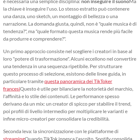
è necessaria una semplice disciplina:
non inseguire il suono
Ma
la chiave è inseguire l'uso. Lo stesso estratto può contenere
una danza, uno sketch, un montaggio di bellezza o una
narrazione. La domanda giusta, quindi, non è "quale musica è di
tendenza?", ma "quale formato questa musica rende più facile
da produrre e comprendere?".
Un primo approccio consiste nel scegliere i creatori in base al
loro "potere di trasformazione". Alcuni eccellono nel convertire
una tendenza in una sequenza ripetibile. Per strutturare
questo processo di selezione, esistono delle linee guida, in
particolare tramite
questa panoramica dei TikToker
francesi
Questo è utile per bilanciare la notorietà del marchio,
l'affinità e lo stile dei contenuti. Le performance spesso
derivano da un mix: un creator di spicco per stabilire il trend,
poi profili di livello intermedio per moltiplicare le varianti e
infine micro-creatori per consolidare la credibilità.
Seconda leva: la sincronizzazione con le piattaforme di
streaming
Quando TikTok innesca l'ascolto, Spotify consolida