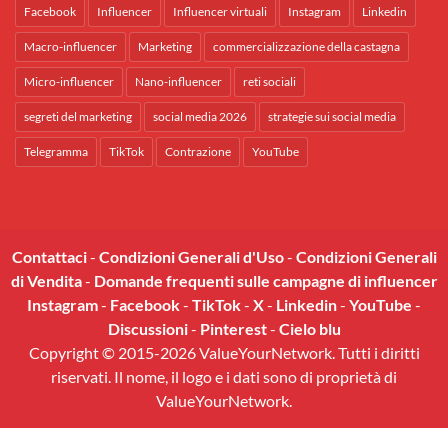
Facebook
Influencer
Influencer virtuali
Instagram
Linkedin
Macro-influencer
Marketing
commercializzazione della castagna
Micro-influencer
Nano-influencer
reti sociali
segreti del marketing
social media 2026
strategie sui social media
Telegramma
TikTok
Contrazione
YouTube
Contattaci
-
Condizioni Generali d'Uso
-
Condizioni Generali
di Vendita
-
Domande frequenti sulle campagne di influencer
Instagram
-
Facebook
-
TikTok
-
X
-
Linkedin
-
YouTube
-
Discussioni
-
Pinterest
-
Cielo blu
Copyright © 2015-2026 ValueYourNetwork. Tutti i diritti
riservati. Il nome, il logo e i dati sono di proprietà di
ValueYourNetwork.