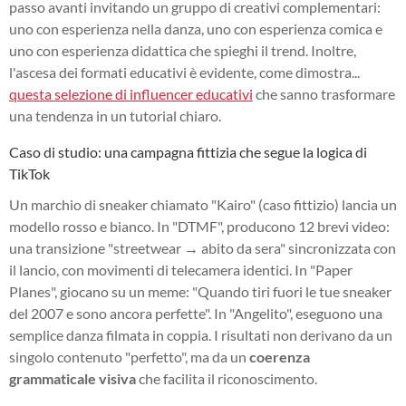
passo avanti invitando un gruppo di creativi complementari:
uno con esperienza nella danza, uno con esperienza comica e
uno con esperienza didattica che spieghi il trend. Inoltre,
l'ascesa dei formati educativi è evidente, come dimostra...
questa selezione di influencer educativi
che sanno trasformare
una tendenza in un tutorial chiaro.
Caso di studio: una campagna fittizia che segue la logica di
TikTok
Un marchio di sneaker chiamato "Kairo" (caso fittizio) lancia un
modello rosso e bianco. In "DTMF", producono 12 brevi video:
una transizione "streetwear → abito da sera" sincronizzata con
il lancio, con movimenti di telecamera identici. In "Paper
Planes", giocano su un meme: "Quando tiri fuori le tue sneaker
del 2007 e sono ancora perfette". In "Angelito", eseguono una
semplice danza filmata in coppia. I risultati non derivano da un
singolo contenuto "perfetto", ma da un
coerenza
grammaticale visiva
che facilita il riconoscimento.