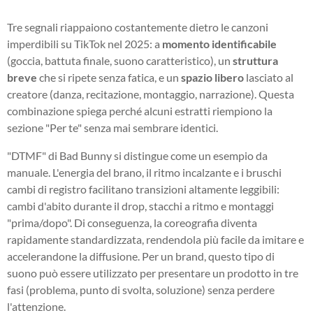
Tre segnali riappaiono costantemente dietro le canzoni
imperdibili su TikTok nel 2025: a
momento identificabile
(goccia, battuta finale, suono caratteristico), un
struttura
breve
che si ripete senza fatica, e un
spazio libero
lasciato al
creatore (danza, recitazione, montaggio, narrazione). Questa
combinazione spiega perché alcuni estratti riempiono la
sezione "Per te" senza mai sembrare identici.
"DTMF" di Bad Bunny si distingue come un esempio da
manuale. L'energia del brano, il ritmo incalzante e i bruschi
cambi di registro facilitano transizioni altamente leggibili:
cambi d'abito durante il drop, stacchi a ritmo e montaggi
"prima/dopo". Di conseguenza, la coreografia diventa
rapidamente standardizzata, rendendola più facile da imitare e
accelerandone la diffusione. Per un brand, questo tipo di
suono può essere utilizzato per presentare un prodotto in tre
fasi (problema, punto di svolta, soluzione) senza perdere
l'attenzione.