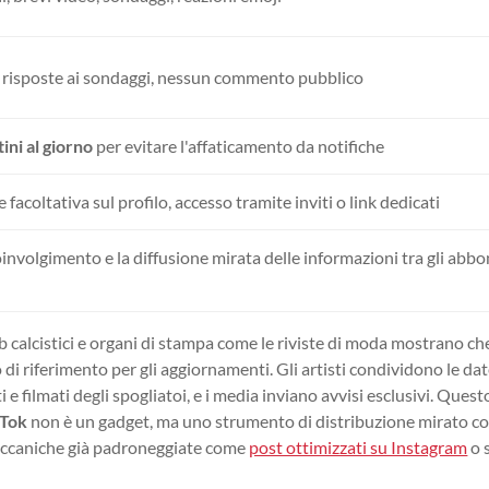
e risposte ai sondaggi, nessun commento pubblico
tini al giorno
per evitare l'affaticamento da notifiche
 facoltativa sul profilo, accesso tramite inviti o link dedicati
oinvolgimento e la diffusione mirata delle informazioni tra gli abbo
 club calcistici e organi di stampa come le riviste di moda mostrano ch
i riferimento per gli aggiornamenti. Gli artisti condividono le dat
i e filmati degli spogliatoi, e i media inviano avvisi esclusivi. Quest
kTok
non è un gadget, ma uno strumento di distribuzione mirato c
meccaniche già padroneggiate come
post ottimizzati su Instagram
o 