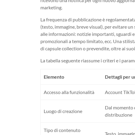
ricevono una notifica per ogni nuovo aggior
marketing.
La frequenza di pubblicazione è regolamentata. 
(testo, immagine, breve visual), per evitare un 
alle informazioni: notizie importanti, sguardi e
promozionali a tempo limitato, ecc. Una stilist
di capsule collection o prevendite, oltre ai su
La tabella seguente riassume i criteri e i param
Elemento
Dettagli per 
Accesso alla funzionalità
Account TikTo
Dal momento c
Luogo di creazione
distribuzione
Tipo di contenuto
Testo, immagini