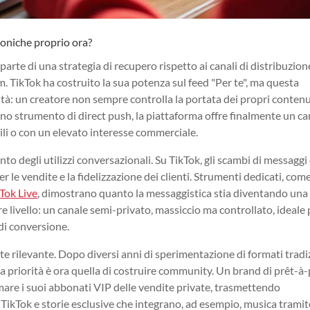
roniche proprio ora?
rte di una strategia di recupero rispetto ai canali di distribuzion
. TikTok ha costruito la sua potenza sul feed "Per te", ma questa
tà: un creatore non sempre controlla la portata dei propri contenu
o strumento di direct push, la piattaforma offre finalmente un ca
ili o con un elevato interesse commerciale.
 degli utilizzi conversazionali. Su TikTok, gli scambi di messaggi 
r le vendite e la fidelizzazione dei clienti. Strumenti dedicati, come
Tok Live
, dimostrano quanto la messaggistica stia diventando una
e livello: un canale semi-privato, massiccio ma controllato, ideale 
di conversione.
te rilevante. Dopo diversi anni di sperimentazione di formati tradi
la priorità è ora quella di costruire community. Un brand di prêt-à
mare i suoi abbonati VIP delle vendite private, trasmettendo
ok e storie esclusive che integrano, ad esempio, musica tramit