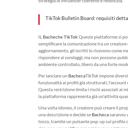
strategia di influencer coerente e redditizia.
TikTok Bulletin Board: requisiti detta
IL
Bacheche TikTok
Queste piattaforme si pos
semplificare la comunicazione tra un creatore e
aggiornamento, gli iscritti lo ricevono come me
rispondere ai sondaggi, ma non possono pubb
ambiente controllato, libero da una forte mo
Per lanciare un
Bacheca
TikTok impone diversi
funzionalità ai profili già strutturati, l'acco
Questa restrizione limita i rischi associati ai 
la piattaforma rappresenta già un'attività quas
Una volta idoneo, il creatore può creare il pro
una descrizione e decide se
Bacheca
saranno vi
tocco, tramite un pulsante pop-up sul profilo o