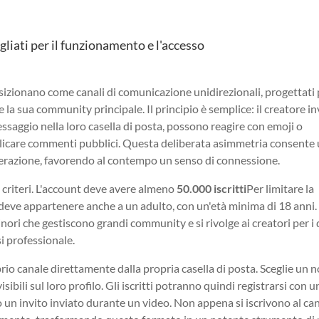
gliati per il funzionamento e l'accesso
izionano come canali di comunicazione unidirezionali, progettati 
 la sua community principale. Il principio è semplice: il creatore in
ssaggio nella loro casella di posta, possono reagire con emoji o
licare commenti pubblici. Questa deliberata asimmetria consente
derazione, favorendo al contempo un senso di connessione.
 criteri. L'account deve avere almeno
50.000 iscritti
Per limitare la
unt deve appartenere anche a un adulto, con un'età minima di 18 anni.
minori che gestiscono grandi community e si rivolge ai creatori per i 
i professionale.
prio canale direttamente dalla propria casella di posta. Sceglie un 
sibili sul loro profilo. Gli iscritti potranno quindi registrarsi con u
 un invito inviato durante un video. Non appena si iscrivono al can