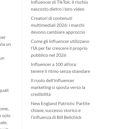
Influencer di TikTok: il rischio
nascosto dietro i loro video
Creatori di contenuti
multimediali 2026: i marchi
devono cambiare approccio
per
Come gli influencer utilizzano
via un
l’IA per far crescere il proprio
pubblico nel 2026
 un
Influencer a 100 all’ora:
tenere il ritmo senza sbandare
Il ruolo dell'influencer
marketing si sposta verso la
quali
credibilità
New England Patriots: Partite
nome,
chiave, successo storico e
n solo
l’influenza di Bill Belichick
ale,