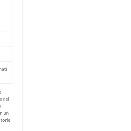
nati
e
e dei
o
on un
storie