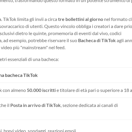
namento, trasformando questo formato in un potente strumento di
TikTok limita gli invii a circa
tre bollettini al giorno
nel formato cl
sovraccarico di utenti. Questo vincolo obbliga i creatori a dare prio
sclusivi dietro le quinte, promemoria di eventi dal vivo, codici
a, ad esempio, potrebbe riservare il suo
Bacheca di TikTok
agli an
oi video più "mainstream" nel feed.
etri essenziali di una bacheca:
una bacheca TikTok
k con almeno
50.000 iscritti
e titolare di età pari o superiore a 18 
he il
Posta in arrivo di TikTok
, sezione dedicata ai canali di
, brevi video, sondaggi, reazioni emoji