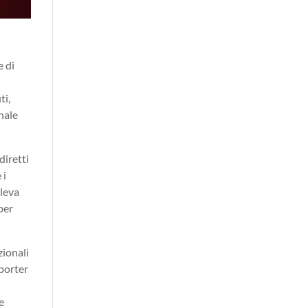
e di
ti,
nale
diretti
 i
 leva
per
zionali
-porter
e