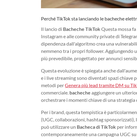
Perché TikTok sta lanciando le bacheche elett
Il lancio di
Bacheche TikTok
Questa mossa fa pa
Instagram e alle community private di Telegram
dipendenza dall'algoritmo crea una vulnerabili
nemmeno tra i propri follower. Aggiungendo un
più prevedibile, progettato per annunci sensib
Questa evoluzione è spiegata anche dall'aumento
e i live streaming sono diventati spazi chiave pe
metodi per
Genera più lead tramite DM su Tik
commerciale.
bacheche
aggiungere un ulterior
orchestrare i momenti chiave di una strategia 
Per i brand, questa tempistica è particolarmen
(UGC, collaborazioni, hashtag sponsorizzati), 
può utilizzare un
Bacheca di TikTok
per infor
contemporaneamente una campagna UGC su TikT