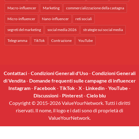
Macro-influencer
Marketing
commercializzazione della castagna
Micro-influencer
Nano-influencer
reti sociali
segreti del marketing
social media 2026
strategie sui social media
Telegramma
TikTok
Contrazione
YouTube
Contattaci
-
Condizioni Generali d'Uso
-
Condizioni Generali
di Vendita
-
Domande frequenti sulle campagne di influencer
Instagram
-
Facebook
-
TikTok
-
X
-
Linkedin
-
YouTube
-
Discussioni
-
Pinterest
-
Cielo blu
Copyright © 2015-2026 ValueYourNetwork. Tutti i diritti
riservati. Il nome, il logo e i dati sono di proprietà di
ValueYourNetwork.