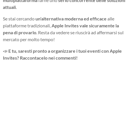
multipiattaforma
farne uno
serio concorrente delle soluzioni
attuali
.
Se stai cercando
un'alternativa moderna ed efficace
alle
piattaforme tradizionali,
Apple Invites vale sicuramente la
pena di provarlo
. Resta da vedere se riuscirà ad affermarsi sul
mercato per molto tempo!
📣
E tu, saresti pronto a organizzare i tuoi eventi con Apple
Invites? Raccontacelo nei commenti!