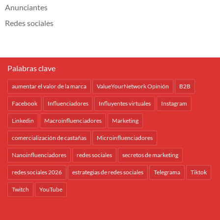
Anunciantes
Redes sociales
Palabras clave
aumentar el valor de la marca
ValueYourNetwork Opinión
B2B
Facebook
Influenciadores
Influyentes virtuales
Instagram
Linkedin
Macroinfluenciadores
Marketing
comercialización de castañas
Microinfluenciadores
Nanoinfluenciadores
redes sociales
secretos de marketing
redes sociales 2026
estrategias de redes sociales
Telegrama
Tiktok
Twitch
YouTube