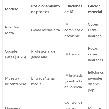
Posicionamiento
Funciones
Edición
Modelo
de precios
de IA
especial
IA
Coperni,
Ray-Ban
Gama media-alta
completa y
Ultra-
Meta
escalable
limitado
Pocas
Google
Profesional de
IA básica
series
Glass (2025)
gama alta
limitadas
Ediciones
IA limitada
Muestra
Entrada/gama
juveniles,
y centrada
instantáneas
media
diseño
en lo social
pop
Control de
Huawei X
voz, no
Muchos