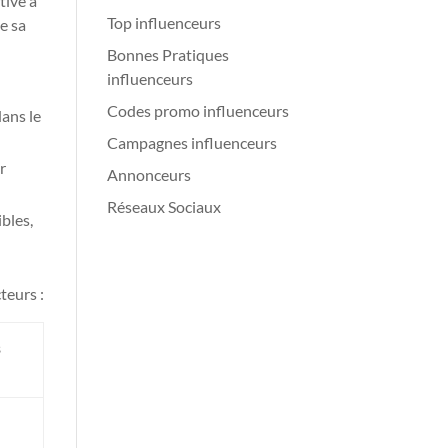
tive à
Top influenceurs
e sa
Bonnes Pratiques
influenceurs
Codes promo influenceurs
ans le
Campagnes influenceurs
r
Annonceurs
Réseaux Sociaux
bles,
teurs :
s