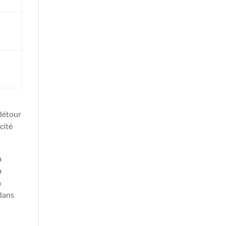
 détour
cité
a
à
a
 dans