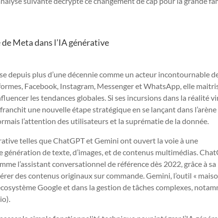
L’analyse suivante décrypte ce changement de cap pour la grande fa
e de Meta dans l’IA générative
ose depuis plus d’une décennie comme un acteur incontournable d
eformes, Facebook, Instagram, Messenger et WhatsApp, elle maitrise
nfluencer les tendances globales. Si ses incursions dans la réalité vi
a franchit une nouvelle étape stratégique en se lançant dans l’arène
rmais l’attention des utilisateurs et la suprématie de la donnée.
nérative telles que ChatGPT et Gemini ont ouvert la voie à une
 de génération de texte, d’images, et de contenus multimédias. Cha
me l’assistant conversationnel de référence dès 2022, grâce à sa
érer des contenus originaux sur commande. Gemini, l’outil « maiso
e l’écosystème Google et dans la gestion de tâches complexes, nota
io).