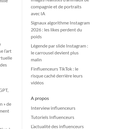
mille
compagnie et de portraits
avec IA
Signaux algorithme Instagram
2026 : les likes perdent du
poids
e
Légende par slide Instagram :
 l’art
le carrousel devient plus
rtuelle
malin
 des
Finfluenceurs TikTok : le
risque caché derrière leurs
vidéos
tGPT,
A propos
n » de
Interview influenceurs
mment
Tutoriels Influenceurs
L’actualité des influenceurs