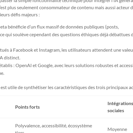
passer la simple fonctionnalité technique pour intégrer l’IA généra
r n’est plus seulement consommateur de contenu mais aussi acteur d
eurs défis majeurs :
eta bénéficie d’un flux massif de données publiques (posts,
ce qui soulève cependant des questions éthiques déjà débattues d
bitués à Facebook et Instagram, les utilisateurs attendent une valeu
A distinct.
tablis : OpenAI et Google, avec leurs solutions robustes et accessi
ue.
st utile de synthétiser les caractéristiques des trois principaux ac
Intégration
Points forts
sociales
Polyvalence, accessibilité, écosystème
Moyenne
tiers