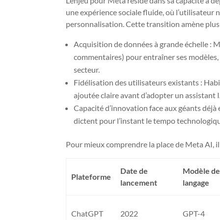
L’enjeu pour Meta réside dans sa capacité à dé
une expérience sociale fluide, où l’utilisateu
personnalisation. Cette transition amène plusi
Acquisition de données à grande échelle : M
commentaires) pour entraîner ses modèles, 
secteur.
Fidélisation des utilisateurs existants : Ha
ajoutée claire avant d’adopter un assistant I
Capacité d’innovation face aux géants déjà é
dictent pour l’instant le tempo technologiq
Pour mieux comprendre la place de Meta AI, il e
Date de
Modèle de
Plateforme
lancement
langage
ChatGPT
2022
GPT-4