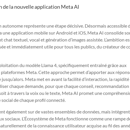
n de la nouvelle application Meta AI
on autonome représente une étape décisive. Désormais accessible 
ia une application mobile sur Android et iOS, Meta AI consolide so
chat textuel, vocal et génération d’images assistée. L’ambition es
lisée et immédiatement utile pour tous les publics, du créateur de 
xploitation du modèle Llama 4, spécifiquement entraîné grâce aux
es plateformes Meta. Cette approche permet d’apporter aux répons
jusqu’alors. Meta met en avant la facilité d’interaction, la rapidité
tualiser chaque demande, pour que chaque conseil, recommandation
soit à travers la voix ou le texte, Meta AI promet une compréhens
e social de chaque profil connecté.
t également sur de vastes ensembles de données, mais intègren
eaux sociaux. L’Écosystème de Meta fonctionne comme une rampe d
naturellement de la connaissance utilisateur acquise au fil des ann