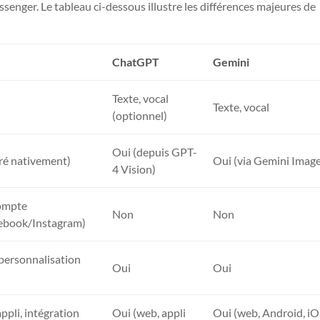
enger. Le tableau ci-dessous illustre les différences majeures de
ChatGPT
Gemini
Texte, vocal
Texte, vocal
(optionnel)
Oui (depuis GPT-
ré nativement)
Oui (via Gemini Imag
4 Vision)
compte
Non
Non
ebook/Instagram)
personnalisation
Oui
Oui
appli, intégration
Oui (web, appli
Oui (web, Android, iO