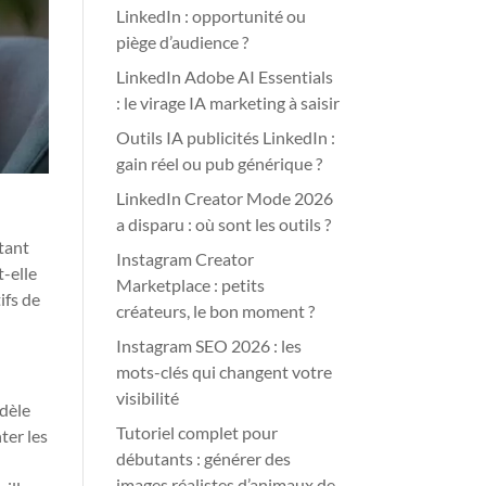
LinkedIn : opportunité ou
piège d’audience ?
LinkedIn Adobe AI Essentials
: le virage IA marketing à saisir
Outils IA publicités LinkedIn :
gain réel ou pub générique ?
LinkedIn Creator Mode 2026
a disparu : où sont les outils ?
itant
Instagram Creator
-elle
Marketplace : petits
ifs de
créateurs, le bon moment ?
Instagram SEO 2026 : les
mots-clés qui changent votre
visibilité
odèle
Tutoriel complet pour
ter les
débutants : générer des
images réalistes d’animaux de