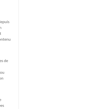
depuis
n
t
contenu
es de
 ou
ion
t
e
ées