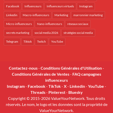
Facebook
Influenceurs
Influenceurs virtuels
Instagram
Linkedin
Macro-influenceurs
Marketing
marronnier marketing
Micro-influenceurs
Nano-influenceurs
réseaux sociaux
secrets marketing
social media 2026
stratégies social media
Telegram
Tiktok
Twitch
YouTube
Contactez-nous
-
Conditions Générales d'Utilisation
-
Conditions Générales de Ventes
-
FAQ campagnes
influenceurs
Instagram
-
Facebook
-
TikTok
-
X
-
Linkedin
-
YouTube
-
Threads
-
Pinterest
-
Bluesky
Copyright © 2015-2026 ValueYourNetwork. Tous droits
réservés. Le nom, le logo et les données sont la propriété de
ValueYourNetwork.