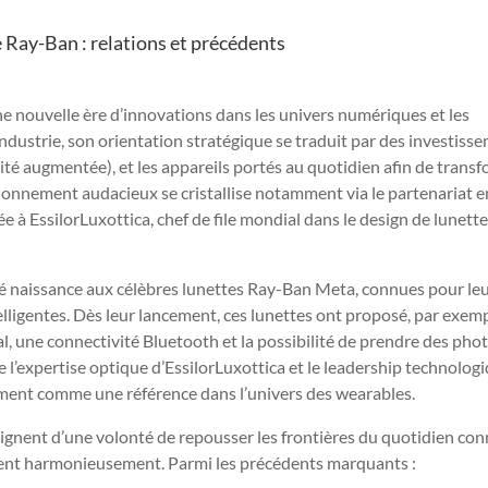
 Ray-Ban : relations et précédents
ne nouvelle ère d’innovations dans les univers numériques et les
industrie, son orientation stratégique se traduit par des investiss
réalité augmentée), et les appareils portés au quotidien afin de trans
sitionnement audacieux se cristallise notamment via le partenariat e
à EssilorLuxottica, chef de file mondial dans le design de lunett
né naissance aux célèbres lunettes Ray-Ban Meta, connues pour le
telligentes. Dès leur lancement, ces lunettes ont proposé, par exemp
al, une connectivité Bluetooth et la possibilité de prendre des pho
e l’expertise optique d’EssilorLuxottica et le leadership technolog
ment comme une référence dans l’univers des wearables.
gnent d’une volonté de repousser les frontières du quotidien con
tent harmonieusement. Parmi les précédents marquants :