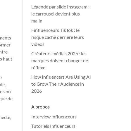
Légende par slide Instagram :
le carrousel devient plus
malin
Finfluenceurs TikTok : le
risque caché derrière leurs
ements
vidéos
former
ntre
Créateurs médias 2026 : les
es haut
marques doivent changer de
réflexe
How Influencers Are Using AI
ur
to Grow Their Audience in
le,
2026
tos ou
ique de
A propos
Interview influenceurs
necté,
Tutoriels Influenceurs