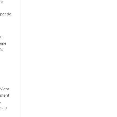
re
iper de
au
tème
és
s Meta
ement,
,
s au