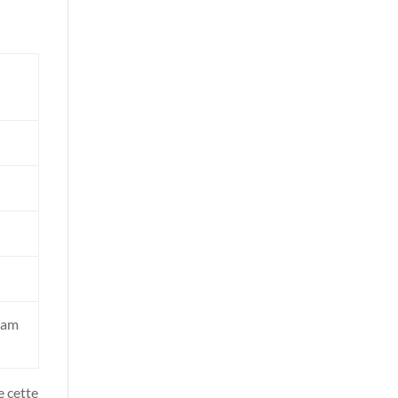
ram
e cette