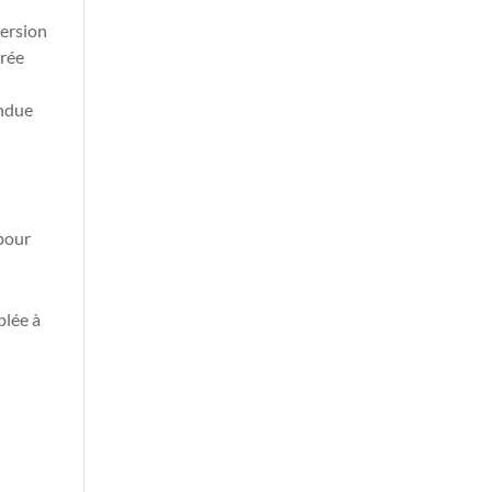
version
trée
endue
 pour
plée à