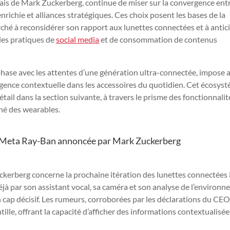
biais de Mark Zuckerberg, continue de miser sur la convergence ent
 enrichie et alliances stratégiques. Ces choix posent les bases de la
rché à reconsidérer son rapport aux lunettes connectées et à antic
les pratiques de
social media
et de consommation de contenus
hase avec les attentes d’une génération ultra-connectée, impose 
ligence contextuelle dans les accessoires du quotidien. Cet écosys
étail dans la section suivante, à travers le prisme des fonctionnalit
ché des wearables.
on Meta Ray-Ban annoncée par Mark Zuckerberg
ckerberg concerne la prochaine itération des lunettes connectée
éjà par son assistant vocal, sa caméra et son analyse de l’environn
 cap décisif. Les rumeurs, corroborées par les déclarations du CEO
ille, offrant la capacité d’afficher des informations contextualisée