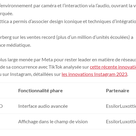
’environnement par caméra et l’interaction via l’audio, ouvrant la 
arquée.
tica a permis d’associer design iconique et techniques d’intégrati
rg sur les ventes record (plus d’un million d’unités écoulées) a
ance médiatique.
plus large menée par Meta pour rester leader en matière de réseau
e de sa concurrence avec TikTok analysée sur
cette récente innovat
u sur Instagram, détaillées sur
les innovations Instagram 2023
.
Fonctionnalité phare
Partenaire
HD
Interface audio avancée
EssilorLuxotti
Affichage dans le champ de vision
EssilorLuxotti