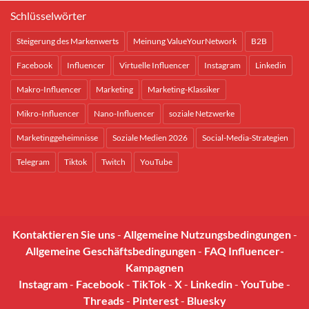
Schlüsselwörter
Steigerung des Markenwerts
Meinung ValueYourNetwork
B2B
Facebook
Influencer
Virtuelle Influencer
Instagram
Linkedin
Makro-Influencer
Marketing
Marketing-Klassiker
Mikro-Influencer
Nano-Influencer
soziale Netzwerke
Marketinggeheimnisse
Soziale Medien 2026
Social-Media-Strategien
Telegram
Tiktok
Twitch
YouTube
Kontaktieren Sie uns
-
Allgemeine Nutzungsbedingungen
-
Allgemeine Geschäftsbedingungen
-
FAQ Influencer-
Kampagnen
Instagram
-
Facebook
-
TikTok
-
X
-
Linkedin
-
YouTube
-
Threads
-
Pinterest
-
Bluesky