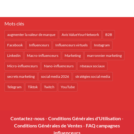
Mots clés
augmenter la valeur de marque
Avis ValueYourNetwork
B2B
Facebook
Influenceurs
Influenceurs virtuels
Instagram
Linkedin
Macro-influenceurs
Marketing
marronnier marketing
Micro-influenceurs
Nano-influenceurs
réseaux sociaux
secrets marketing
social media 2026
stratégies social media
Telegram
Tiktok
Twitch
YouTube
Contactez-nous
-
Conditions Générales d'Utilisation
-
Conditions Générales de Ventes
-
FAQ campagnes
influenceurs