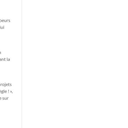
ubeurs
lui
n
ant la
rojets
le ! »,
e sur