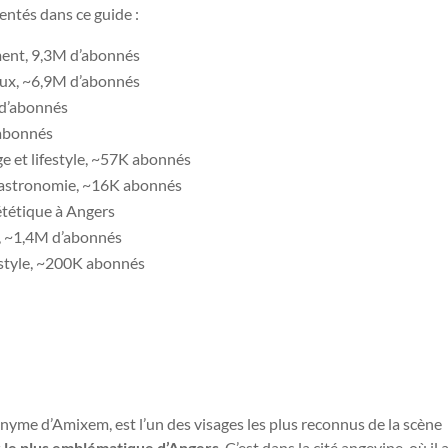
entés dans ce guide :
ent, 9,3M d’abonnés
aux, ~6,9M d’abonnés
 d’abonnés
abonnés
e et lifestyle, ~57K abonnés
gastronomie, ~16K abonnés
ététique à Angers
e, ~1,4M d’abonnés
estyle, ~200K abonnés
me d’Amixem, est l’un des visages les plus reconnus de la scène
 le plus emblématique d’Angers
. C’est dans la cité angevine, où il 