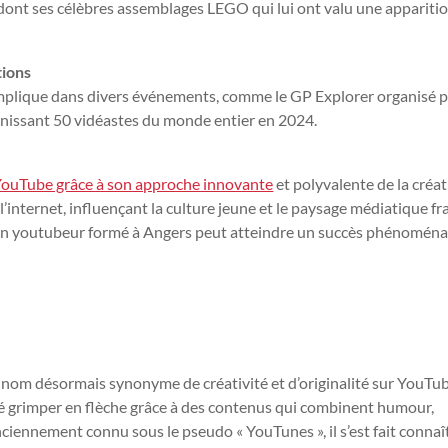
 dont ses célèbres assemblages LEGO qui lui ont valu une appariti
tions
implique dans divers événements, comme le GP Explorer organisé 
unissant 50 vidéastes du monde entier en 2024.
ouTube grâce à son approche innovante
et polyvalente de la créa
’internet, influençant la culture jeune et le paysage médiatique fr
un youtubeur formé à Angers peut atteindre un succès phénoména
n nom désormais synonyme de créativité et d’originalité sur YouTu
té grimper en flèche grâce à des contenus qui combinent humour,
ciennement connu sous le pseudo « YouTunes », il s’est fait connaî