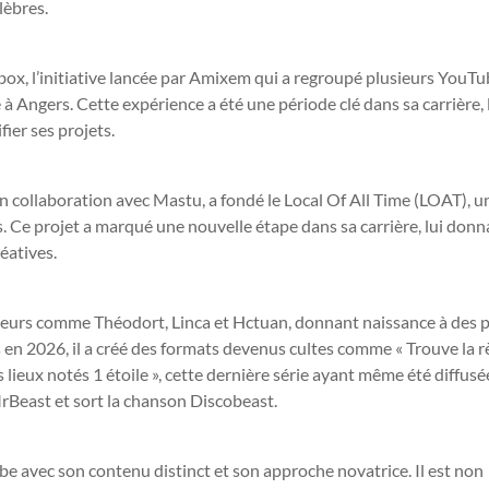
lèbres.
dbox, l’initiative lancée par Amixem qui a regroupé plusieurs YouT
à Angers. Cette expérience a été une période clé dans sa carrière, 
fier ses projets.
n collaboration avec Mastu, a fondé le Local Of All Time (LOAT), u
. Ce projet a marqué une nouvelle étape dans sa carrière, lui donn
réatives.
ateurs comme Théodort, Linca et Hctuan, donnant naissance à des p
en 2026, il a créé des formats devenus cultes comme « Trouve la règ
es lieux notés 1 étoile », cette dernière série ayant même été diffusé
rBeast et sort la chanson Discobeast.
e avec son contenu distinct et son approche novatrice. Il est non