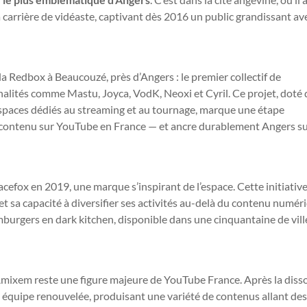
sa carrière de vidéaste, captivant dès 2016 un public grandissant av
 la Redbox à Beaucouzé, près d’Angers : le premier collectif de
alités comme Mastu, Joyca, VodK, Neoxi et Cyril. Ce projet, doté 
 espaces dédiés au streaming et au tournage, marque une étape
 de contenu sur YouTube en France — et ancre durablement Angers su
efox en 2019, une marque s’inspirant de l’espace. Cette initiativ
t sa capacité à diversifier ses activités au-delà du contenu numéri
mburgers en dark kitchen, disponible dans une cinquantaine de vill
Amixem reste une figure majeure de YouTube France. Après la diss
ne équipe renouvelée, produisant une variété de contenus allant de