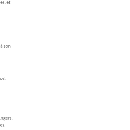
es, et
 à son
uzé.
Angers.
es.