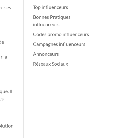
Top influenceurs
ec ses
Bonnes Pratiques
influenceurs
Codes promo influenceurs
de
Campagnes influenceurs
Annonceurs
r la
Réseaux Sociaux
e
que. Il
es
olution
s