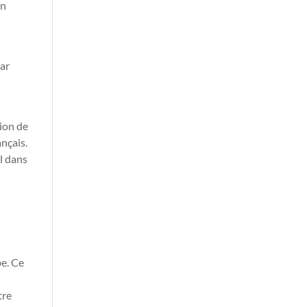
on
par
tion de
ançais.
l dans
be. Ce
tre