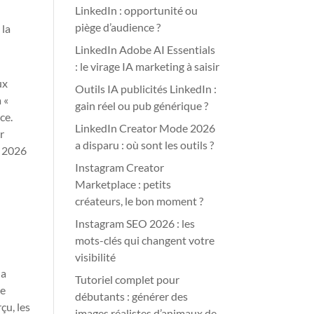
LinkedIn : opportunité ou
piège d’audience ?
 la
LinkedIn Adobe AI Essentials
: le virage IA marketing à saisir
ux
Outils IA publicités LinkedIn :
 «
gain réel ou pub générique ?
ce.
LinkedIn Creator Mode 2026
r
a disparu : où sont les outils ?
f 2026
Instagram Creator
Marketplace : petits
créateurs, le bon moment ?
Instagram SEO 2026 : les
mots-clés qui changent votre
visibilité
la
Tutoriel complet pour
de
débutants : générer des
çu, les
images réalistes d’animaux de