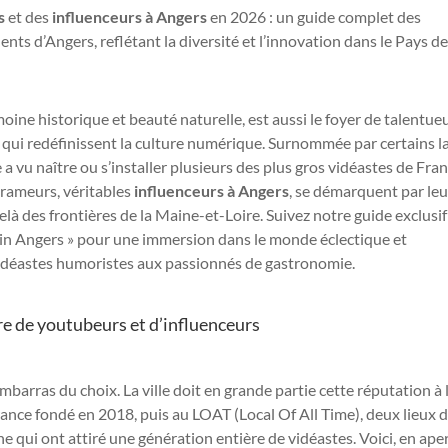
s
et des
influenceurs à Angers
en 2026 : un guide complet des
nts d’Angers, reflétant la diversité et l’innovation dans le Pays de
imoine historique et beauté naturelle, est aussi le foyer de talentue
qui redéfinissent la culture numérique. Surnommée par certains la
 a vu naître ou s’installer plusieurs des plus gros vidéastes de Fran
rameurs, véritables
influenceurs à Angers
, se démarquent par leu
elà des frontières de la Maine-et-Loire. Suivez notre guide exclusi
in Angers » pour une immersion dans le monde éclectique et
vidéastes humoristes aux passionnés de gastronomie.
e de youtubeurs et d’influenceurs
’embarras du choix. La ville doit en grande partie cette réputation à 
ance fondé en 2018, puis au LOAT (Local Of All Time), deux lieux 
e qui ont attiré une génération entière de vidéastes. Voici, en aper