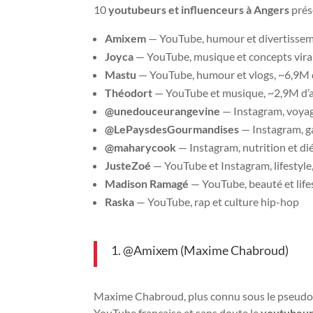
10
youtubeurs et influenceurs à Angers
prés
Amixem
— YouTube, humour et divertissem
Joyca
— YouTube, musique et concepts vir
Mastu
— YouTube, humour et vlogs, ~6,9M
Théodort
— YouTube et musique, ~2,9M d’
@unedouceurangevine
— Instagram, voyag
@LePaysdesGourmandises
— Instagram, 
@maharycook
— Instagram, nutrition et di
JusteZoé
— YouTube et Instagram, lifestyl
Madison Ramagé
— YouTube, beauté et lif
Raska
— YouTube, rap et culture hip-hop
1. @Amixem (Maxime Chabroud)
Maxime Chabroud, plus connu sous le pseudony
YouTube française et sans doute le
youtubeur