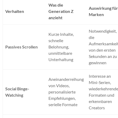
Was die
Auswirkung fü
Verhalten
Generation Z
Marken
anzieht
Notwendigkeit,
Kurze Inhalte,
die
schnelle
Aufmerksamkei
Passives Scrollen
Belohnung,
von den ersten
unmittelbare
Sekunden an zu
Unterhaltung
gewinnen
Interesse an
Aneinanderreihung
Mini-Serien,
von Videos,
Social Binge-
wiederkehrend
personalisierte
Watching
Formaten und
Empfehlungen,
erkennbaren
serielle Formate
Creators